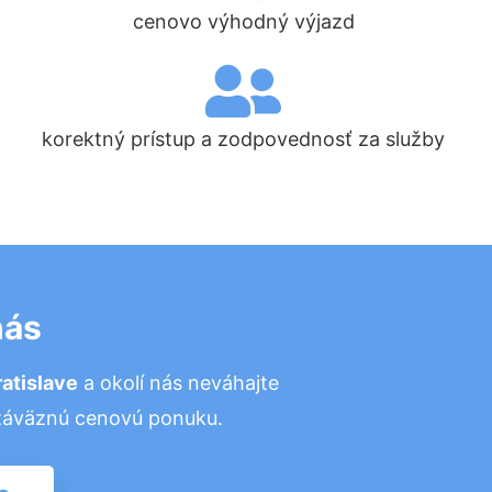
cenovo výhodný výjazd
korektný prístup a zodpovednosť za služby
nás
atislave
a okolí nás neváhajte
nezáväznú cenovú ponuku.