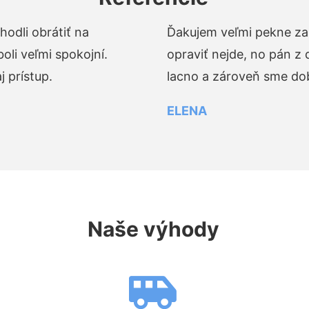
odli obrátiť na
Ďakujem veľmi pekne za 
li veľmi spokojní.
opraviť nejde, no pán z
 prístup.
lacno a zároveň sme dob
ELENA
Naše výhody