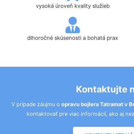
vysoká úroveň kvality služieb
dlhoročné skúsenosti a bohatá prax
Kontaktujte 
V prípade záujmu o
opravu bojlera Tatramat
v Br
kontaktovať pre viac informácií, ako aj 