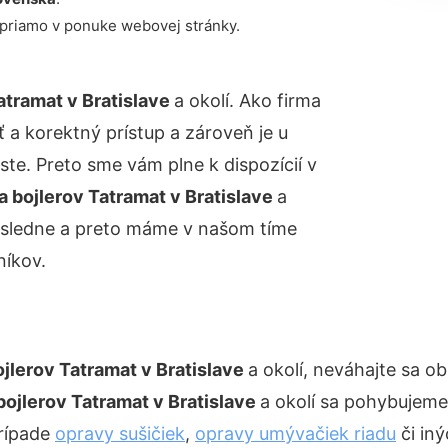
 priamo v ponuke webovej stránky.
atramat v Bratislave
a okolí. Ako firma
 a korektný prístup a zároveň je u
e. Preto sme vám plne k dispozícií v
 bojlerov Tatramat v Bratislave
a
dôsledne a preto máme v našom tíme
íkov.
jlerov Tatramat v Bratislave
a okolí, neváhajte sa ob
bojlerov Tatramat v Bratislave
a okolí sa pohybujeme
prípade
opravy sušičiek
,
opravy umývačiek riadu
či iný