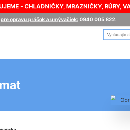
UJEME
- CHLADNIČKY, MRAZNIČKY, RÚRY, V
,
pre opravu práčok a umývačiek:
0940 005 822
.
Search
for:
amat
ovenska
.