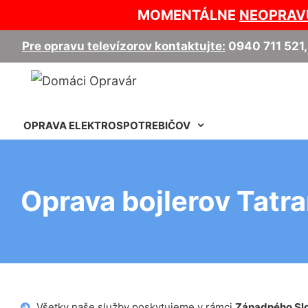
MOMENTÁLNE
NEOPRAV
Pre opravu televízorov kontaktujte:
0940 711 521
OPRAVA ELEKTROSPOTREBIČOV
Oprava bojlerov Tatr
Všetky naše služby poskytujeme v rámci
Západného Sl