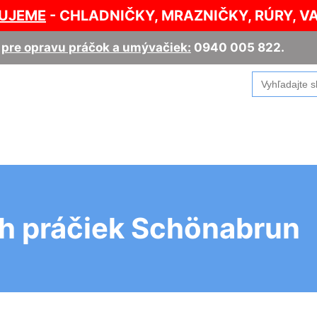
UJEME
- CHLADNIČKY, MRAZNIČKY, RÚRY, V
,
pre opravu práčok a umývačiek:
0940 005 822
.
Search
for:
h práčiek Schönabrun