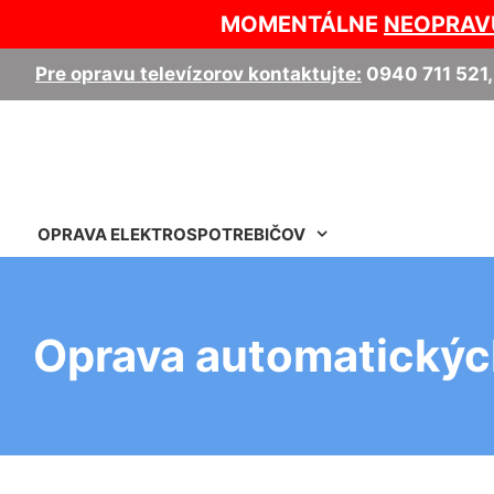
MOMENTÁLNE
NEOPRAV
Pre opravu televízorov kontaktujte:
0940 711 521
OPRAVA ELEKTROSPOTREBIČOV
Oprava automatickýc