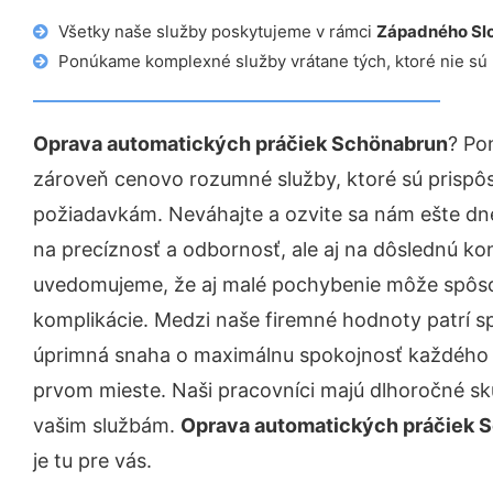
Všetky naše služby poskytujeme v rámci
Západného Sl
Ponúkame komplexné služby vrátane tých, ktoré nie sú
Oprava automatických práčiek Schönabrun
? Po
zároveň cenovo rozumné služby, ktoré sú prispô
požiadavkám. Neváhajte a ozvite sa nám ešte dnes.
na precíznosť a odbornosť, ale aj na dôslednú ko
uvedomujeme, že aj malé pochybenie môže spôso
komplikácie. Medzi naše firemné hodnoty patrí sp
úprimná snaha o maximálnu spokojnosť každého z
prvom mieste. Naši pracovníci majú dlhoročné skú
vašim službám.
Oprava automatických práčiek 
je tu pre vás.