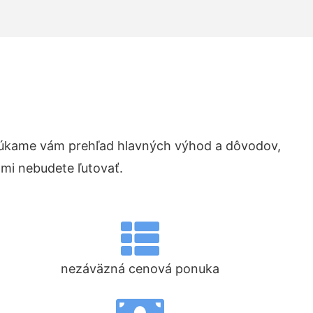
úkame vám prehľad hlavných výhod a dôvodov,
ami nebudete ľutovať.
nezáväzná cenová ponuka