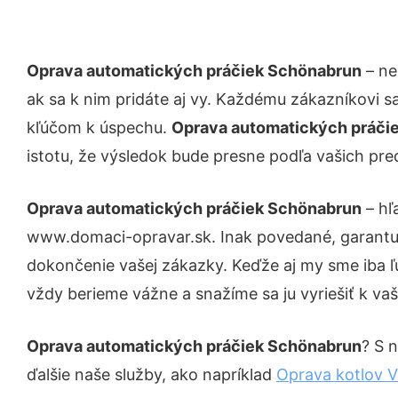
Oprava automatických práčiek Schönabrun
– ne
ak sa k nim pridáte aj vy. Každému zákazníkovi s
kľúčom k úspechu.
Oprava automatických práči
istotu, že výsledok bude presne podľa vašich pre
Oprava automatických práčiek Schönabrun
– hľ
www.domaci-opravar.sk. Inak povedané, garantuj
dokončenie vašej zákazky. Keďže aj my sme iba ľud
vždy berieme vážne a snažíme sa ju vyriešiť k vaš
Oprava automatických práčiek Schönabrun
? S 
ďalšie naše služby, ako napríklad
Oprava kotlov 