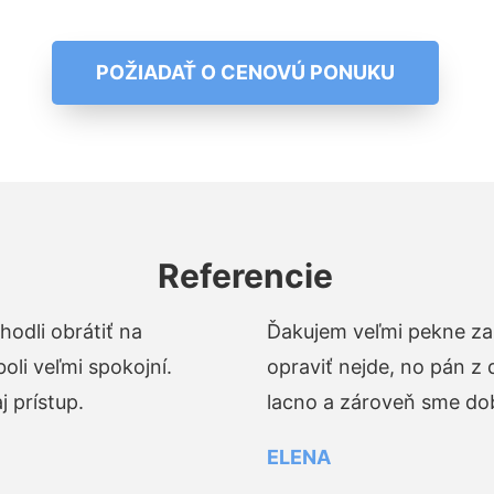
POŽIADAŤ O CENOVÚ PONUKU
Referencie
odli obrátiť na
Ďakujem veľmi pekne za 
li veľmi spokojní.
opraviť nejde, no pán z
 prístup.
lacno a zároveň sme dob
ELENA