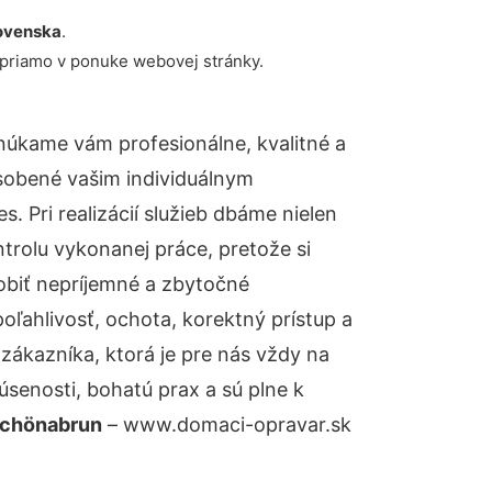
ovenska
.
 priamo v ponuke webovej stránky.
núkame vám profesionálne, kvalitné a
sobené vašim individuálnym
 Pri realizácií služieb dbáme nielen
ntrolu vykonanej práce, pretože si
biť nepríjemné a zbytočné
oľahlivosť, ochota, korektný prístup a
ákazníka, ktorá je pre nás vždy na
senosti, bohatú prax a sú plne k
Schönabrun
– www.domaci-opravar.sk