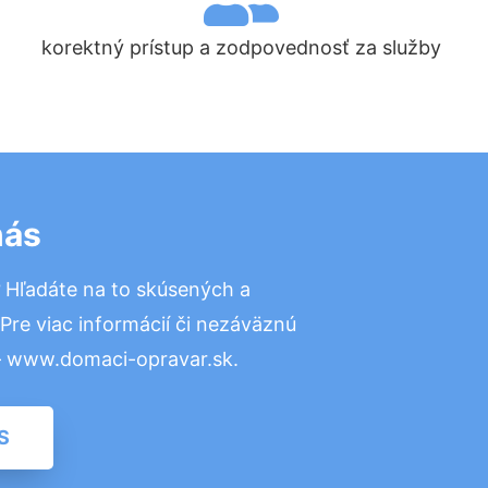
korektný prístup a zodpovednosť za služby
nás
?
Hľadáte na to skúsených a
re viac informácií či nezáväznú
– www.domaci-opravar.sk.
S