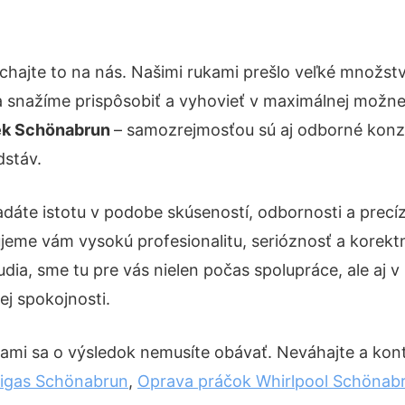
chajte to na nás. Našimi rukami prešlo veľké množst
a snažíme prispôsobiť a vyhovieť v maximálnej možnej
ek Schönabrun
– samozrejmosťou sú aj odborné konzul
dstáv.
adáte istotu v podobe skúseností, odbornosti a precí
eme vám vysokú profesionalitu, serióznosť a korekt
ia, sme tu pre vás nielen počas spolupráce, ale aj v 
ej spokojnosti.
nami sa o výsledok nemusíte obávať. Neváhajte a kontak
Vigas Schönabrun
,
Oprava práčok Whirlpool Schönab