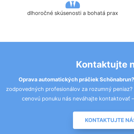
dlhoročné skúsenosti a bohatá prax
Kontaktujte 
Oprava automatických práčiek Schönabrun
zodpovedných profesionálov za rozumný peniaz? P
cenovú ponuku nás neváhajte kontaktovať 
KONTAKTUJTE NÁ