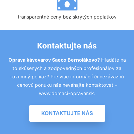
transparentné ceny bez skrytých poplatkov
Kontaktujte nás
Oprava kávovarov Saeco Bernolákovo?
Hľadáte na
to skúsených a zodpovedných profesionálov za
rozumný peniaz? Pre viac informácií či nezáväznú
cenovú ponuku nás neváhajte kontaktovať –
www.domaci-opravar.sk.
KONTAKTUJTE NÁS