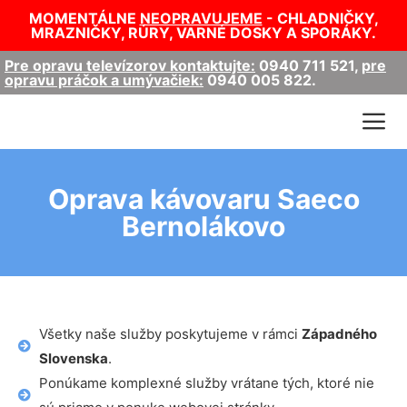
MOMENTÁLNE
NEOPRAVUJEME
- CHLADNIČKY,
MRAZNIČKY, RÚRY, VARNÉ DOSKY A SPORÁKY.
Pre opravu televízorov kontaktujte:
0940 711 521
,
pre
opravu práčok a umývačiek:
0940 005 822
.
Oprava kávovaru Saeco
Bernolákovo
Všetky naše služby poskytujeme v rámci
Západného
Slovenska
.
Ponúkame komplexné služby vrátane tých, ktoré nie