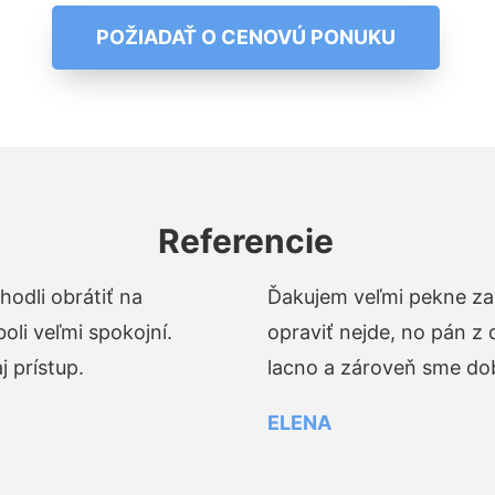
POŽIADAŤ O CENOVÚ PONUKU
Referencie
odli obrátiť na
Ďakujem veľmi pekne za 
li veľmi spokojní.
opraviť nejde, no pán z
 prístup.
lacno a zároveň sme dob
ELENA