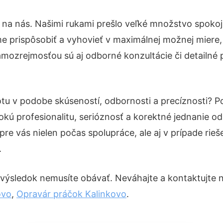
 na nás. Našimi rukami prešlo veľké množstvo spokoj
e prispôsobiť a vyhovieť v maximálnej možnej miere,
amozrejmosťou sú aj odborné konzultácie či detailné p
otu v podobe skúseností, odbornosti a precíznosti?
okú profesionalitu, serióznosť a korektné jednanie 
pre vás nielen počas spolupráce, ale aj v prípade rie
.
 výsledok nemusíte obávať. Neváhajte a kontaktujte nás
ovo
,
Opravár práčok Kalinkovo
.