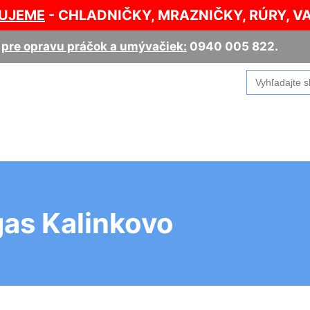
UJEME
- CHLADNIČKY, MRAZNIČKY, RÚRY, V
,
pre opravu práčok a umývačiek:
0940 005 822
.
Search
for:
gas Kalinkovo