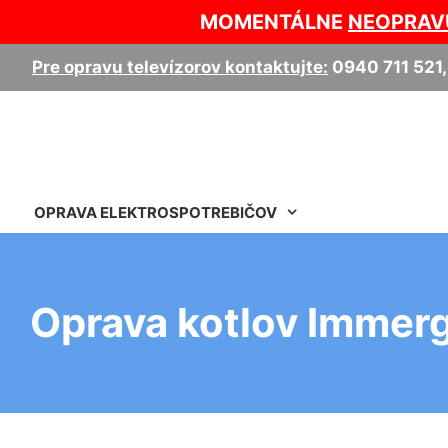
MOMENTÁLNE
NEOPRAV
Pre opravu televízorov kontaktujte:
0940 711 521
OPRAVA ELEKTROSPOTREBIČOV
Oprava kotlov Immer