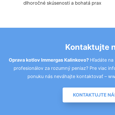
dlhoročné skúsenosti a bohatá prax
Kontaktujte 
Oprava kotlov Immergas Kalinkovo?
Hľadáte na
profesionálov za rozumný peniaz? Pre viac in
ponuku nás neváhajte kontaktovať – w
KONTAKTUJTE NÁ