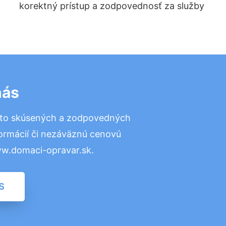
korektný prístup a zodpovednosť za služby
nás
 to skúsených a zodpovedných
formácií či nezáväznú cenovú
ww.domaci-opravar.sk.
S