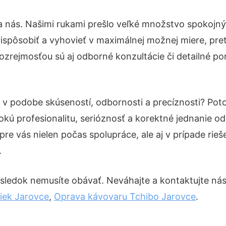
a nás. Našimi rukami prešlo veľké množstvo spokojný
ispôsobiť a vyhovieť v maximálnej možnej miere, pre
ozrejmosťou sú aj odborné konzultácie či detailné por
u v podobe skúseností, odbornosti a precíznosti? Po
okú profesionalitu, serióznosť a korektné jednanie 
pre vás nielen počas spolupráce, ale aj v prípade rie
.
sledok nemusíte obávať. Neváhajte a kontaktujte nás pr
iek Jarovce
,
Oprava kávovaru Tchibo Jarovce
.