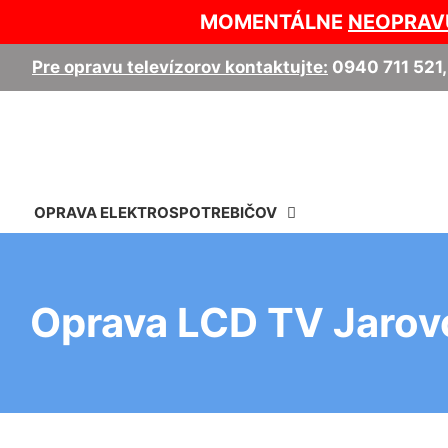
MOMENTÁLNE
NEOPRAV
Pre opravu televízorov kontaktujte:
0940 711 521
OPRAVA ELEKTROSPOTREBIČOV
Oprava LCD TV Jarov