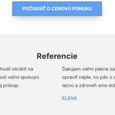
POŽIADAŤ O CENOVÚ PONUKU
Referencie
odli obrátiť na
Ďakujem veľmi pekne za 
li veľmi spokojní.
opraviť nejde, no pán z
 prístup.
lacno a zároveň sme dob
ELENA