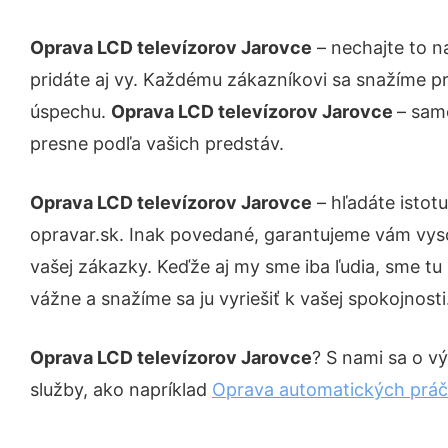
Oprava LCD televízorov Jarovce
– nechajte to n
pridáte aj vy. Každému zákazníkovi sa snažíme pr
úspechu.
Oprava LCD televízorov Jarovce
– sam
presne podľa vašich predstáv.
Oprava LCD televízorov Jarovce
– hľadáte istot
opravar.sk. Inak povedané, garantujeme vám vys
vašej zákazky. Keďže aj my sme iba ľudia, sme tu 
vážne a snažíme sa ju vyriešiť k vašej spokojnosti
Oprava LCD televízorov Jarovce
? S nami sa o vý
služby, ako napríklad
Oprava automatických práč