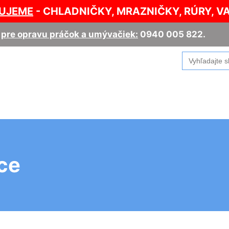
UJEME
- CHLADNIČKY, MRAZNIČKY, RÚRY, V
,
pre opravu práčok a umývačiek:
0940 005 822
.
Search
for:
ce