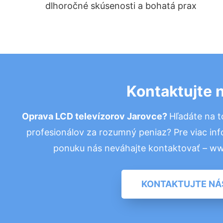
dlhoročné skúsenosti a bohatá prax
Kontaktujte 
Oprava LCD televízorov Jarovce?
Hľadáte na 
profesionálov za rozumný peniaz? Pre viac in
ponuku nás neváhajte kontaktovať – w
KONTAKTUJTE NÁ