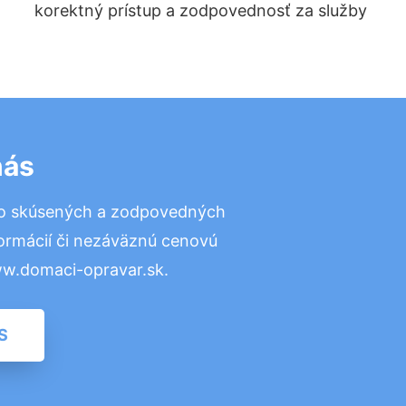
korektný prístup a zodpovednosť za služby
nás
to skúsených a zodpovedných
formácií či nezáväznú cenovú
ww.domaci-opravar.sk.
S