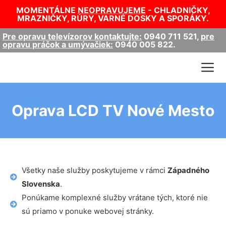
MOMENTÁLNE
NEOPRAVUJEME
- CHLADNIČKY,
MRAZNIČKY, RÚRY, VARNÉ DOSKY A SPORÁKY.
Pre opravu televízorov kontaktujte:
0940 711 521
,
pre
opravu práčok a umývačiek:
0940 005 822
.
Oprava LCD TV Nové Mesto
Všetky naše služby poskytujeme v rámci
Západného
Slovenska
.
Ponúkame komplexné služby vrátane tých, ktoré nie
sú priamo v ponuke webovej stránky.