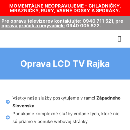
MOMENTÁLNE
NEOPRAVUJEME
- CHLADNIČKY,
MRAZNIČKY, RÚRY, VARNÉ DOSKY A SPORÁKY.
Pre opravu televízorov kontaktujte:
0940 711 521
,
pre
opravu práčok a umývačiek:
0940 005 822
.
Oprava LCD TV Rajka
Všetky naše služby poskytujeme v rámci
Západného
Slovenska
.
Ponúkame komplexné služby vrátane tých, ktoré nie
sú priamo v ponuke webovej stránky.