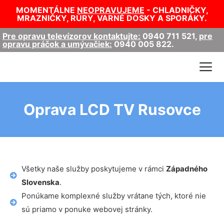
MOMENTÁLNE
NEOPRAVUJEME
- CHLADNIČKY,
MRAZNIČKY, RÚRY, VARNÉ DOSKY A SPORÁKY.
Pre opravu televízorov kontaktujte:
0940 711 521
,
pre
opravu práčok a umývačiek:
0940 005 822
.
Oprava LCD TV Rusovce
Všetky naše služby poskytujeme v rámci
Západného
Slovenska
.
Ponúkame komplexné služby vrátane tých, ktoré nie
sú priamo v ponuke webovej stránky.