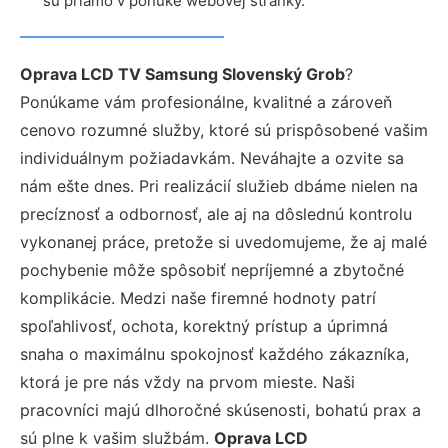
sú priamo v ponuke webovej stránky.
Oprava LCD TV Samsung Slovenský Grob
?
Ponúkame vám profesionálne, kvalitné a zároveň
cenovo rozumné služby, ktoré sú prispôsobené vašim
individuálnym požiadavkám. Neváhajte a ozvite sa
nám ešte dnes. Pri realizácií služieb dbáme nielen na
precíznosť a odbornosť, ale aj na dôslednú kontrolu
vykonanej práce, pretože si uvedomujeme, že aj malé
pochybenie môže spôsobiť nepríjemné a zbytočné
komplikácie. Medzi naše firemné hodnoty patrí
spoľahlivosť, ochota, korektný prístup a úprimná
snaha o maximálnu spokojnosť každého zákazníka,
ktorá je pre nás vždy na prvom mieste. Naši
pracovníci majú dlhoročné skúsenosti, bohatú prax a
sú plne k vašim službám.
Oprava LCD