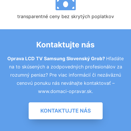
transparentné ceny bez skrytých poplatkov
Kontaktujte nás
Oprava LCD TV Samsung Slovenský Grob?
Hľadáte
na to skúsených a zodpovedných profesionálov za
rozumný peniaz? Pre viac informácií či nezáväznú
cenovú ponuku nás neváhajte kontaktovať –
www.domaci-opravar.sk.
KONTAKTUJTE NÁS