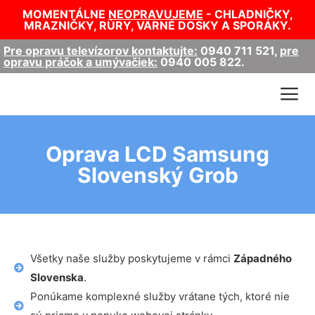
MOMENTÁLNE
NEOPRAVUJEME
- CHLADNIČKY,
MRAZNIČKY, RÚRY, VARNÉ DOSKY A SPORÁKY.
Pre opravu televízorov kontaktujte:
0940 711 521
,
pre
opravu práčok a umývačiek:
0940 005 822
.
Oprava LCD Samsung
Slovenský Grob
Všetky naše služby poskytujeme v rámci
Západného
Slovenska
.
Ponúkame komplexné služby vrátane tých, ktoré nie