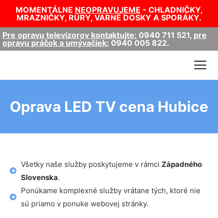
MOMENTÁLNE
NEOPRAVUJEME
- CHLADNIČKY,
MRAZNIČKY, RÚRY, VARNÉ DOSKY A SPORÁKY.
Pre opravu televízorov kontaktujte:
0940 711 521
,
pre
opravu práčok a umývačiek:
0940 005 822
.
Oprava LED TV cena Hubice
Všetky naše služby poskytujeme v rámci
Západného
Slovenska
.
Ponúkame komplexné služby vrátane tých, ktoré nie
sú priamo v ponuke webovej stránky.