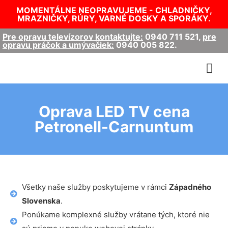
MOMENTÁLNE
NEOPRAVUJEME
- CHLADNIČKY,
MRAZNIČKY, RÚRY, VARNÉ DOSKY A SPORÁKY.
Pre opravu televízorov kontaktujte:
0940 711 521
,
pre
opravu práčok a umývačiek:
0940 005 822
.
Oprava LED TV cena
Petronell-Carnuntum
Všetky naše služby poskytujeme v rámci
Západného
Slovenska
.
Ponúkame komplexné služby vrátane tých, ktoré nie