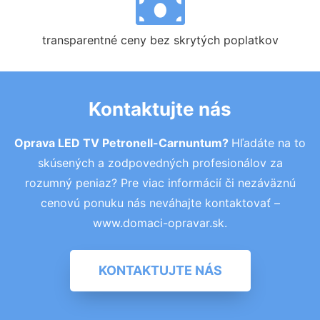
transparentné ceny bez skrytých poplatkov
Kontaktujte nás
Oprava LED TV Petronell-Carnuntum?
Hľadáte na to
skúsených a zodpovedných profesionálov za
rozumný peniaz? Pre viac informácií či nezáväznú
cenovú ponuku nás neváhajte kontaktovať –
www.domaci-opravar.sk.
KONTAKTUJTE NÁS