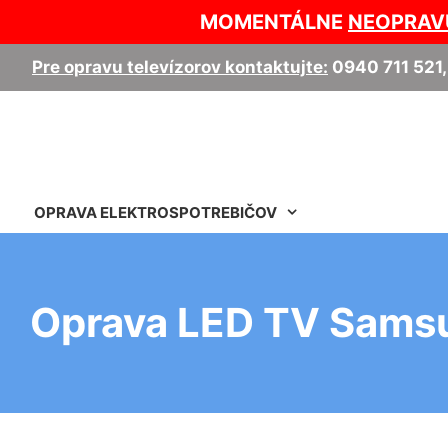
MOMENTÁLNE
NEOPRAV
Pre opravu televízorov kontaktujte:
0940 711 521
OPRAVA ELEKTROSPOTREBIČOV
Oprava LED TV Samsu