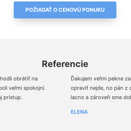
POŽIADAŤ O CENOVÚ PONUKU
Referencie
odli obrátiť na
Ďakujem veľmi pekne za 
li veľmi spokojní.
opraviť nejde, no pán z
 prístup.
lacno a zároveň sme dob
ELENA