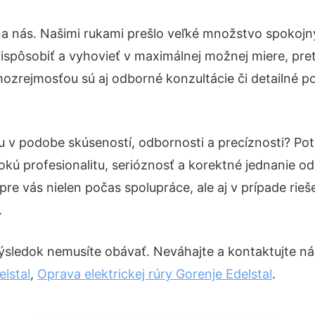
na nás. Našimi rukami prešlo veľké množstvo spokojn
ispôsobiť a vyhovieť v maximálnej možnej miere, pre
ozrejmosťou sú aj odborné konzultácie či detailné po
tu v podobe skúseností, odbornosti a precíznosti? P
okú profesionalitu, serióznosť a korektné jednanie 
pre vás nielen počas spolupráce, ale aj v prípade rie
.
ýsledok nemusíte obávať. Neváhajte a kontaktujte nás p
lstal
,
Oprava elektrickej rúry Gorenje Edelstal
.