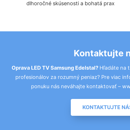
dlhoročné skúsenosti a bohatá prax
Kontaktujte 
Oprava LED TV Samsung Edelstal?
Hľadáte na 
profesionálov za rozumný peniaz? Pre viac in
ponuku nás neváhajte kontaktovať – w
KONTAKTUJTE NÁ