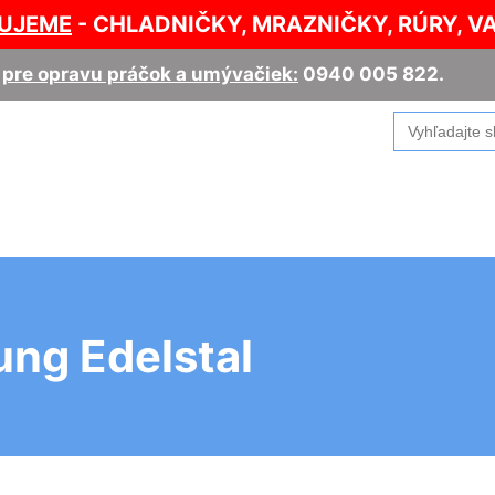
UJEME
- CHLADNIČKY, MRAZNIČKY, RÚRY, V
,
pre opravu práčok a umývačiek:
0940 005 822
.
Search
for:
ng Edelstal