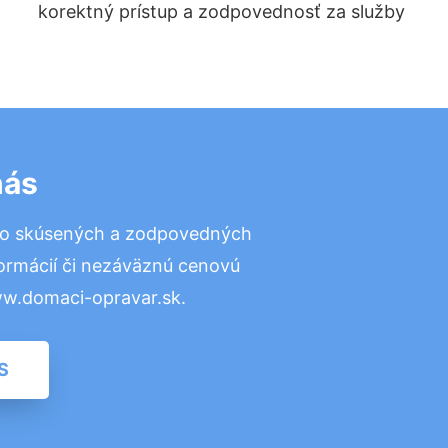
korektný prístup a zodpovednosť za služby
nás
to skúsených a zodpovedných
formácií či nezáväznú cenovú
ww.domaci-opravar.sk.
S