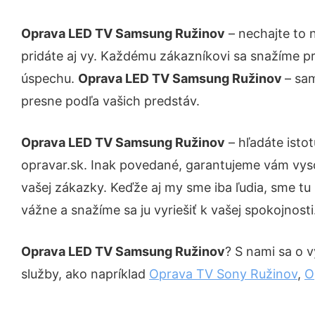
Oprava LED TV Samsung Ružinov
– nechajte to 
pridáte aj vy. Každému zákazníkovi sa snažíme pr
úspechu.
Oprava LED TV Samsung Ružinov
– sam
presne podľa vašich predstáv.
Oprava LED TV Samsung Ružinov
– hľadáte isto
opravar.sk. Inak povedané, garantujeme vám vys
vašej zákazky. Keďže aj my sme iba ľudia, sme tu 
vážne a snažíme sa ju vyriešiť k vašej spokojnosti
Oprava LED TV Samsung Ružinov
? S nami sa o v
služby, ako napríklad
Oprava TV Sony Ružinov
,
O