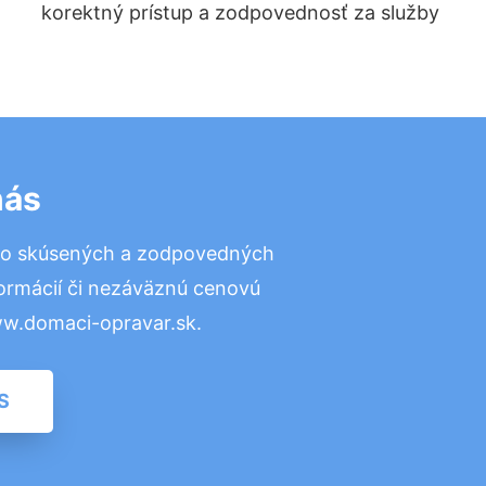
korektný prístup a zodpovednosť za služby
nás
to skúsených a zodpovedných
formácií či nezáväznú cenovú
ww.domaci-opravar.sk.
S