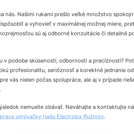
na nás. Našimi rukami prešlo veľké množstvo spokojn
ispôsobiť a vyhovieť v maximálnej možnej miere, pre
ozrejmosťou sú aj odborné konzultácie či detailné po
tu v podobe skúseností, odbornosti a precíznosti? P
okú profesionalitu, serióznosť a korektné jednanie 
pre vás nielen počas spolupráce, ale aj v prípade rie
.
ýsledok nemusíte obávať. Neváhajte a kontaktujte nás p
prava umývačky riadu Electrolux Ružinov
.