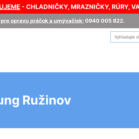
UJEME
- CHLADNIČKY, MRAZNIČKY, RÚRY, V
,
pre opravu práčok a umývačiek:
0940 005 822
.
Search
for:
ung Ružinov