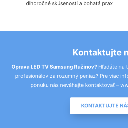
dlhoročné skúsenosti a bohatá prax
Kontaktujte 
Oprava LED TV Samsung Ružinov?
Hľadáte na 
profesionálov za rozumný peniaz? Pre viac in
ponuku nás neváhajte kontaktovať – w
KONTAKTUJTE NÁ