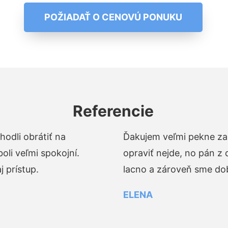
POŽIADAŤ O CENOVÚ PONUKU
Referencie
odli obrátiť na
Ďakujem veľmi pekne za 
li veľmi spokojní.
opraviť nejde, no pán z
 prístup.
lacno a zároveň sme dob
ELENA