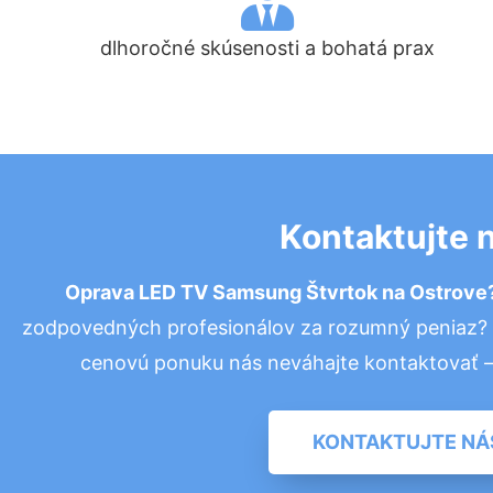
dlhoročné skúsenosti a bohatá prax
Kontaktujte 
Oprava LED TV Samsung Štvrtok na Ostrove
zodpovedných profesionálov za rozumný peniaz? P
cenovú ponuku nás neváhajte kontaktovať 
KONTAKTUJTE NÁ