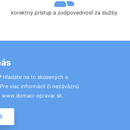
korektný prístup a zodpovednosť za služby
nás
?
Hľadáte na to skúsených a
re viac informácií či nezáväznú
– www.domaci-opravar.sk.
S