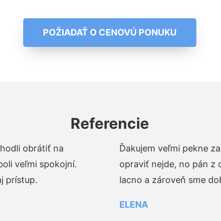
POŽIADAŤ O CENOVÚ PONUKU
Referencie
odli obrátiť na
Ďakujem veľmi pekne za 
li veľmi spokojní.
opraviť nejde, no pán z
 prístup.
lacno a zároveň sme dob
ELENA