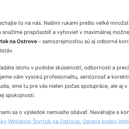
echajte to na nás. Našimi rukami prešlo veľké množs
a snažíme prispôsobiť a vyhovieť v maximálnej možnej
tok na Ostrove
– samozrejmosťou sú aj odborné konzu
dstáv.
ľadáte istotu v podobe skúseností, odbornosti a prec
eme vám vysokú profesionalitu, serióznosť a korekt
ia, sme tu pre vás nielen počas spolupráce, ale aj v 
ej spokojnosti.
nami sa o výsledok nemusíte obávať. Neváhajte a konta
ky Whirlpool Štvrtok na Ostrove
,
Oprava kotlov Imm