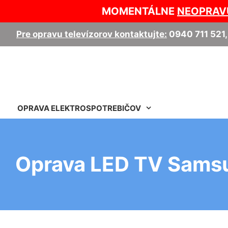
MOMENTÁLNE
NEOPRAV
Pre opravu televízorov kontaktujte:
0940 711 521
OPRAVA ELEKTROSPOTREBIČOV
Oprava LED TV Samsu