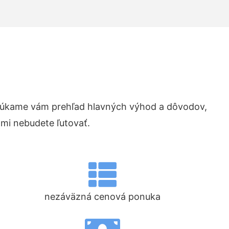
núkame vám prehľad hlavných výhod a dôvodov,
ami nebudete ľutovať.
nezáväzná cenová ponuka