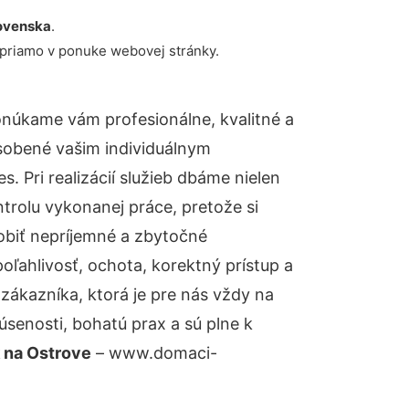
ovenska
.
 priamo v ponuke webovej stránky.
onúkame vám profesionálne, kvalitné a
sobené vašim individuálnym
 Pri realizácií služieb dbáme nielen
ntrolu vykonanej práce, pretože si
biť nepríjemné a zbytočné
oľahlivosť, ochota, korektný prístup a
ákazníka, ktorá je pre nás vždy na
senosti, bohatú prax a sú plne k
 na Ostrove
– www.domaci-