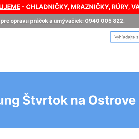
UJEME
- CHLADNIČKY, MRAZNIČKY, RÚRY, V
,
pre opravu práčok a umývačiek:
0940 005 822
.
Search
for:
ng Štvrtok na Ostrove