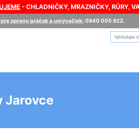
UJEME
- CHLADNIČKY, MRAZNIČKY, RÚRY, V
,
pre opravu práčok a umývačiek:
0940 005 822
.
Search
for:
y Jarovce