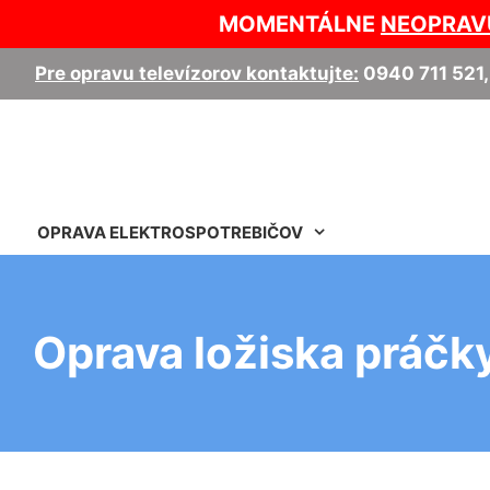
MOMENTÁLNE
NEOPRAV
Pre opravu televízorov kontaktujte:
0940 711 521
OPRAVA ELEKTROSPOTREBIČOV
Oprava ložiska práčk