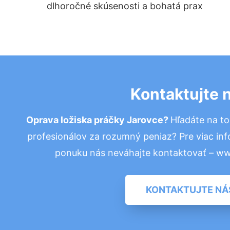
dlhoročné skúsenosti a bohatá prax
Kontaktujte 
Oprava ložiska práčky Jarovce?
Hľadáte na t
profesionálov za rozumný peniaz? Pre viac in
ponuku nás neváhajte kontaktovať – w
KONTAKTUJTE NÁ