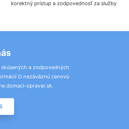
korektný prístup a zodpovednosť za služby
nás
o skúsených a zodpovedných
formácií či nezáväznú cenovú
ww.domaci-opravar.sk.
S