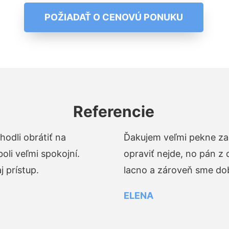
POŽIADAŤ O CENOVÚ PONUKU
Referencie
odli obrátiť na
Ďakujem veľmi pekne za 
li veľmi spokojní.
opraviť nejde, no pán z
 prístup.
lacno a zároveň sme dob
ELENA