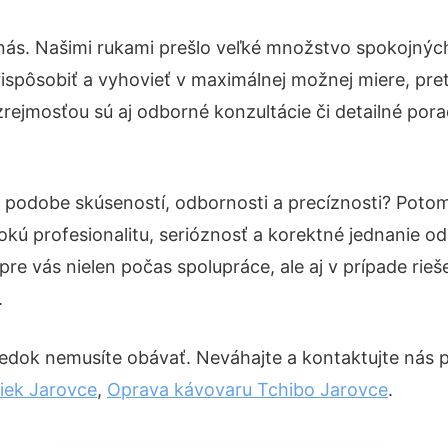
nás. Našimi rukami prešlo veľké množstvo spokojných
ispôsobiť a vyhovieť v maximálnej možnej miere, pre
rejmosťou sú aj odborné konzultácie či detailné pora
v podobe skúseností, odbornosti a precíznosti? Pot
okú profesionalitu, serióznosť a korektné jednanie 
pre vás nielen počas spolupráce, ale aj v prípade rie
.
edok nemusíte obávať. Neváhajte a kontaktujte nás pre
iek Jarovce
,
Oprava kávovaru Tchibo Jarovce
.