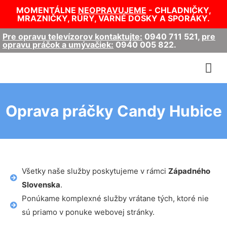
MOMENTÁLNE
NEOPRAVUJEME
- CHLADNIČKY,
MRAZNIČKY, RÚRY, VARNÉ DOSKY A SPORÁKY.
Pre opravu televízorov kontaktujte:
0940 711 521
,
pre
opravu práčok a umývačiek:
0940 005 822
.
Oprava práčky Candy Hubice
Všetky naše služby poskytujeme v rámci
Západného
Slovenska
.
Ponúkame komplexné služby vrátane tých, ktoré nie
sú priamo v ponuke webovej stránky.