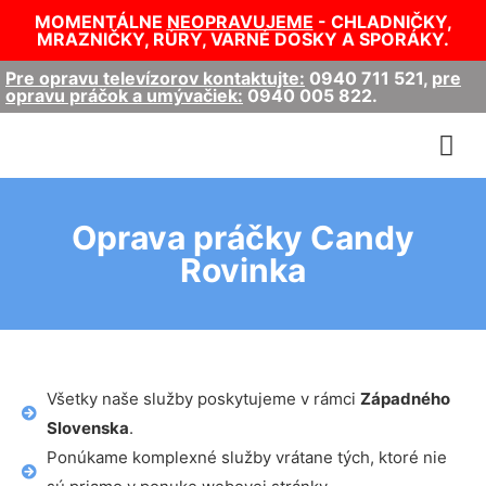
MOMENTÁLNE
NEOPRAVUJEME
- CHLADNIČKY,
MRAZNIČKY, RÚRY, VARNÉ DOSKY A SPORÁKY.
Pre opravu televízorov kontaktujte:
0940 711 521
,
pre
opravu práčok a umývačiek:
0940 005 822
.
Oprava práčky Candy
Rovinka
Všetky naše služby poskytujeme v rámci
Západného
Slovenska
.
Ponúkame komplexné služby vrátane tých, ktoré nie