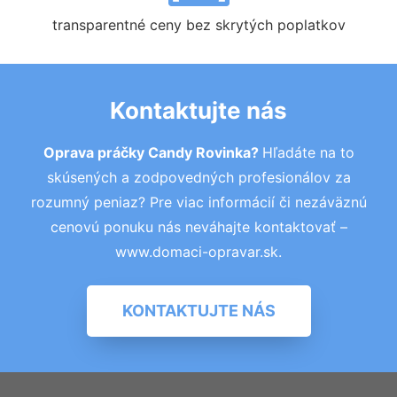
transparentné ceny bez skrytých poplatkov
Kontaktujte nás
Oprava práčky Candy Rovinka?
Hľadáte na to
skúsených a zodpovedných profesionálov za
rozumný peniaz? Pre viac informácií či nezáväznú
cenovú ponuku nás neváhajte kontaktovať –
www.domaci-opravar.sk.
KONTAKTUJTE NÁS