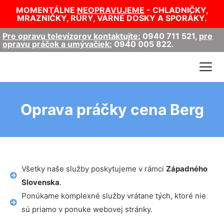
MOMENTÁLNE
NEOPRAVUJEME
- CHLADNIČKY,
MRAZNIČKY, RÚRY, VARNÉ DOSKY A SPORÁKY.
Pre opravu televízorov kontaktujte:
0940 711 521
,
pre
opravu práčok a umývačiek:
0940 005 822
.
Oprava práčky cena Berg
Všetky naše služby poskytujeme v rámci
Západného
Slovenska
.
Ponúkame komplexné služby vrátane tých, ktoré nie
sú priamo v ponuke webovej stránky.