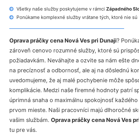
Všetky naše služby poskytujeme v rámci
Západného Sl
Ponúkame komplexné služby vrátane tých, ktoré nie sú
Oprava práčky cena Nová Ves pri Dunaji
? Ponúka
zároveň cenovo rozumné služby, ktoré sú prispô
požiadavkám. Neváhajte a ozvite sa nám ešte dnes.
na precíznosť a odbornosť, ale aj na dôslednú ko
uvedomujeme, že aj malé pochybenie môže spôso
komplikácie. Medzi naše firemné hodnoty patrí sp
úprimná snaha o maximálnu spokojnosť každého z
prvom mieste. Naši pracovníci majú dlhoročné skú
vašim službám.
Oprava práčky cena Nová Ves pri
tu pre vás.