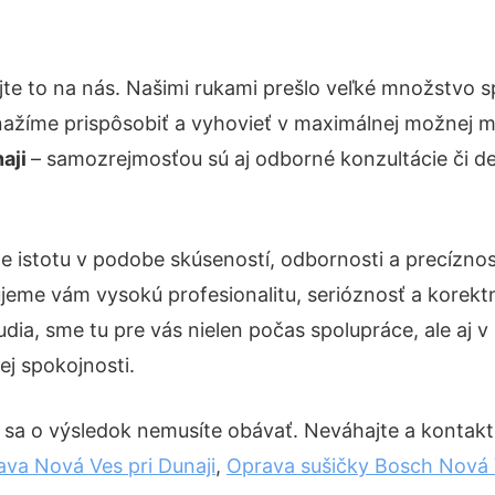
te to na nás. Našimi rukami prešlo veľké množstvo 
nažíme prispôsobiť a vyhovieť v maximálnej možnej m
naji
– samozrejmosťou sú aj odborné konzultácie či det
e istotu v podobe skúseností, odbornosti a precíznos
eme vám vysokú profesionalitu, serióznosť a korekt
ia, sme tu pre vás nielen počas spolupráce, ale aj v 
ej spokojnosti.
 sa o výsledok nemusíte obávať. Neváhajte a kontaktujt
ava Nová Ves pri Dunaji
,
Oprava sušičky Bosch Nová V