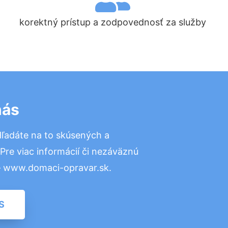
korektný prístup a zodpovednosť za služby
nás
ľadáte na to skúsených a
re viac informácií či nezáväznú
– www.domaci-opravar.sk.
S