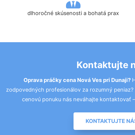
dlhoročné skúsenosti a bohatá prax
Kontaktujte 
Oprava práčky cena Nová Ves pri Dunaji?
H
zodpovedných profesionálov za rozumný peniaz? P
cenovú ponuku nás neváhajte kontaktovať 
KONTAKTUJTE NÁ