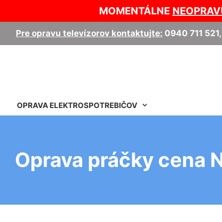
MOMENTÁLNE
NEOPRAV
Pre opravu televízorov kontaktujte:
0940 711 521
OPRAVA ELEKTROSPOTREBIČOV
Oprava práčky cena N