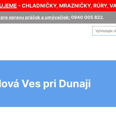
UJEME
- CHLADNIČKY, MRAZNIČKY, RÚRY, V
,
pre opravu práčok a umývačiek:
0940 005 822
.
Search
for:
ová Ves pri Dunaji