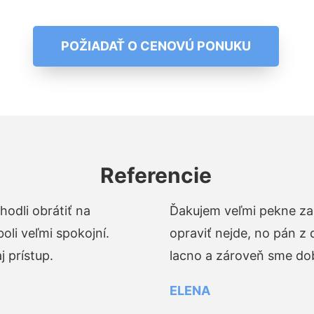
POŽIADAŤ O CENOVÚ PONUKU
Referencie
odli obrátiť na
Ďakujem veľmi pekne za 
li veľmi spokojní.
opraviť nejde, no pán z
 prístup.
lacno a zároveň sme dob
ELENA