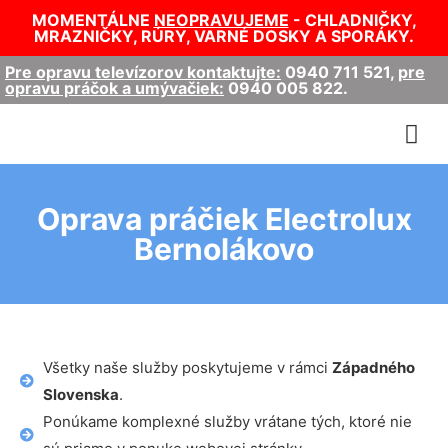
MOMENTÁLNE
NEOPRAVUJEME
- CHLADNIČKY,
MRAZNIČKY, RÚRY, VARNÉ DOSKY A SPORÁKY.
Pre opravu televízorov kontaktujte:
0940 711 521
,
pre
opravu práčok a umývačiek:
0940 005 822
.
Oprava práčiek Electrolux
Bernolákovo
Všetky naše služby poskytujeme v rámci
Západného
Slovenska
.
Ponúkame komplexné služby vrátane tých, ktoré nie