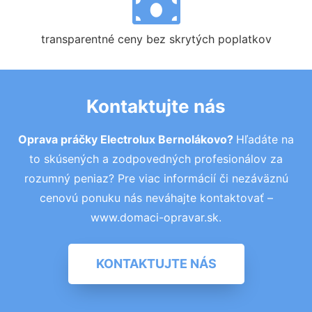
transparentné ceny bez skrytých poplatkov
Kontaktujte nás
Oprava práčky Electrolux Bernolákovo?
Hľadáte na
to skúsených a zodpovedných profesionálov za
rozumný peniaz? Pre viac informácií či nezáväznú
cenovú ponuku nás neváhajte kontaktovať –
www.domaci-opravar.sk.
KONTAKTUJTE NÁS