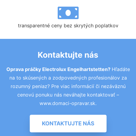
transparentné ceny bez skrytých poplatkov
Kontaktujte nás
Oprava práčky Electrolux Engelhartstetten?
Hľadáte
na to skúsených a zodpovedných profesionálov za
rozumný peniaz? Pre viac informácií či nezáväznú
cenovú ponuku nás neváhajte kontaktovať –
www.domaci-opravar.sk.
KONTAKTUJTE NÁS