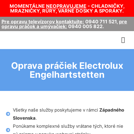
MOMENTÁLNE
NEOPRAVUJEME
- CHLADNIČKY,
MRAZNIČKY, RÚRY, VARNÉ DOSKY A SPORÁKY.
Pre opravu televízorov kontaktujte:
0940 711 521
,
pre
opravu práčok a umývačiek:
0940 005 822
.
Oprava práčiek Electrolux
Engelhartstetten
Všetky naše služby poskytujeme v rámci
Západného
Slovenska
.
Ponúkame komplexné služby vrátane tých, ktoré nie