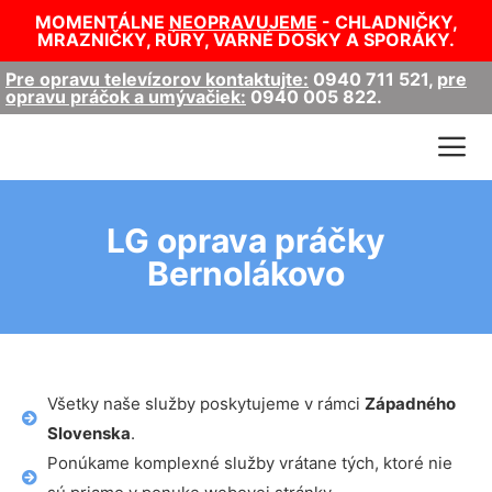
MOMENTÁLNE
NEOPRAVUJEME
- CHLADNIČKY,
MRAZNIČKY, RÚRY, VARNÉ DOSKY A SPORÁKY.
Pre opravu televízorov kontaktujte:
0940 711 521
,
pre
opravu práčok a umývačiek:
0940 005 822
.
LG oprava práčky
Bernolákovo
Všetky naše služby poskytujeme v rámci
Západného
Slovenska
.
Ponúkame komplexné služby vrátane tých, ktoré nie