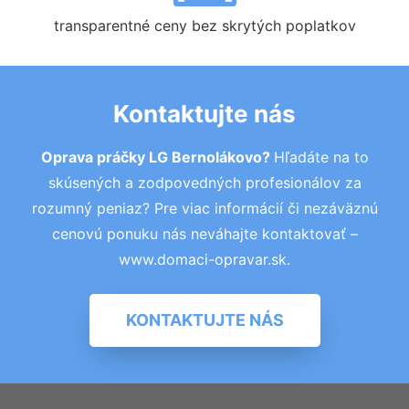
transparentné ceny bez skrytých poplatkov
Kontaktujte nás
Oprava práčky LG Bernolákovo?
Hľadáte na to
skúsených a zodpovedných profesionálov za
rozumný peniaz? Pre viac informácií či nezáväznú
cenovú ponuku nás neváhajte kontaktovať –
www.domaci-opravar.sk.
KONTAKTUJTE NÁS