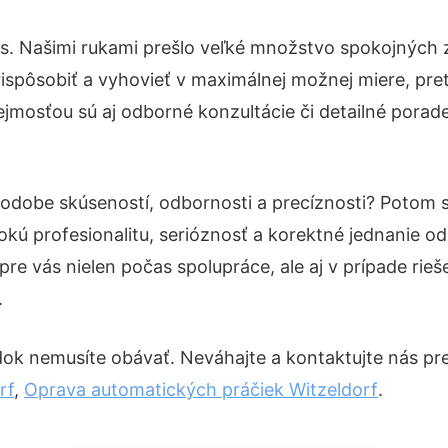
ás. Našimi rukami prešlo veľké množstvo spokojných 
ispôsobiť a vyhovieť v maximálnej možnej miere, pre
jmosťou sú aj odborné konzultácie či detailné porade
 podobe skúseností, odbornosti a precíznosti? Potom
okú profesionalitu, serióznosť a korektné jednanie 
pre vás nielen počas spolupráce, ale aj v prípade rie
.
ok nemusíte obávať. Neváhajte a kontaktujte nás pre vi
rf
,
Oprava automatických práčiek Witzeldorf
.