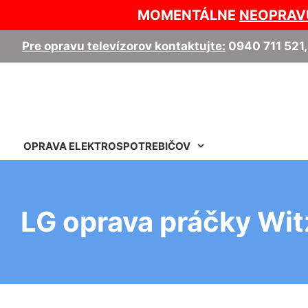
MOMENTÁLNE
NEOPRAV
Pre opravu televízorov kontaktujte:
0940 711 521
OPRAVA ELEKTROSPOTREBIČOV
LG oprava práčky Wit