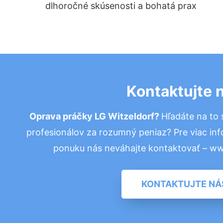
dlhoročné skúsenosti a bohatá prax
Kontaktujte 
Oprava práčky LG Witzeldorf?
Hľadáte na to
profesionálov za rozumný peniaz? Pre viac in
ponuku nás neváhajte kontaktovať – w
KONTAKTUJTE NÁ