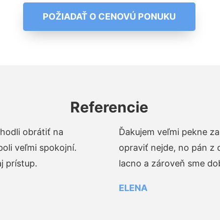
POŽIADAŤ O CENOVÚ PONUKU
Referencie
odli obrátiť na
Ďakujem veľmi pekne za 
li veľmi spokojní.
opraviť nejde, no pán z
 prístup.
lacno a zároveň sme dob
ELENA