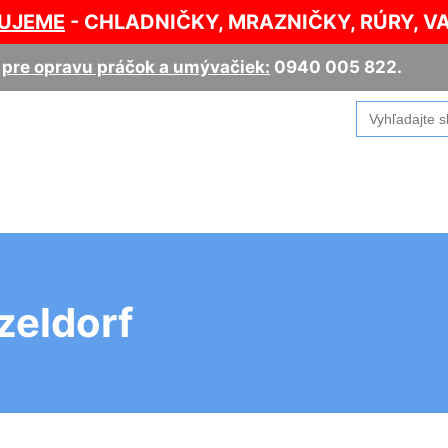
UJEME
- CHLADNIČKY, MRAZNIČKY, RÚRY, V
,
pre opravu práčok a umývačiek:
0940 005 822
.
Search
for:
zeldorf