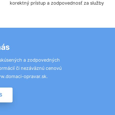
korektný prístup a zodpovednosť za služby
nás
 skúsených a zodpovedných
formácií či nezáväznú cenovú
ww.domaci-opravar.sk.
S