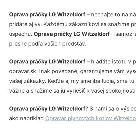
Oprava práčky LG Witzeldorf
– nechajte to na n
pridáte aj vy. Každému zákazníkovi sa snažíme pr
úspechu.
Oprava práčky LG Witzeldorf
– samozre
presne podľa vašich predstáv.
Oprava práčky LG Witzeldorf
– hľadáte istotu v
opravar.sk. Inak povedané, garantujeme vám vys
vašej zákazky. Keďže aj my sme iba ľudia, sme tu 
vážne a snažíme sa ju vyriešiť k vašej spokojnosti
Oprava práčky LG Witzeldorf
? S nami sa o výsled
ako napríklad
Opravár plynových kotlov Witzeldo