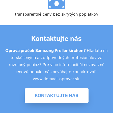
transparentné ceny bez skrytých poplatkov
Kontaktujte nás
Oprava práčok Samsung Prellenkirchen?
Hľadáte na
to skúsených a zodpovedných profesionálov za
rozumný peniaz? Pre viac informácií či nezáväznú
cenovú ponuku nás neváhajte kontaktovať –
www.domaci-opravar.sk.
KONTAKTUJTE NÁS