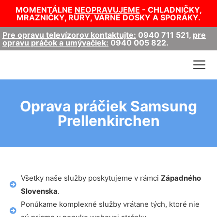
MOMENTÁLNE
NEOPRAVUJEME
- CHLADNIČKY,
MRAZNIČKY, RÚRY, VARNÉ DOSKY A SPORÁKY.
Pre opravu televízorov kontaktujte:
0940 711 521
,
pre
opravu práčok a umývačiek:
0940 005 822
.
Oprava práčiek Samsung
Prellenkirchen
Všetky naše služby poskytujeme v rámci
Západného
Slovenska
.
Ponúkame komplexné služby vrátane tých, ktoré nie