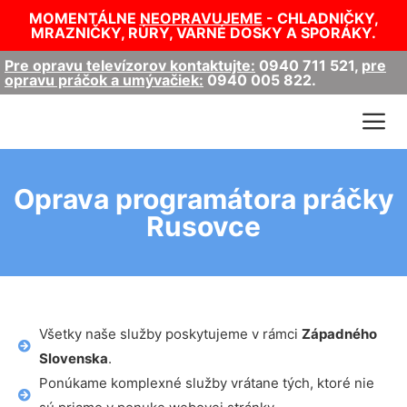
MOMENTÁLNE
NEOPRAVUJEME
- CHLADNIČKY,
MRAZNIČKY, RÚRY, VARNÉ DOSKY A SPORÁKY.
Pre opravu televízorov kontaktujte:
0940 711 521
,
pre
opravu práčok a umývačiek:
0940 005 822
.
Oprava programátora práčky
Rusovce
Všetky naše služby poskytujeme v rámci
Západného
Slovenska
.
Ponúkame komplexné služby vrátane tých, ktoré nie