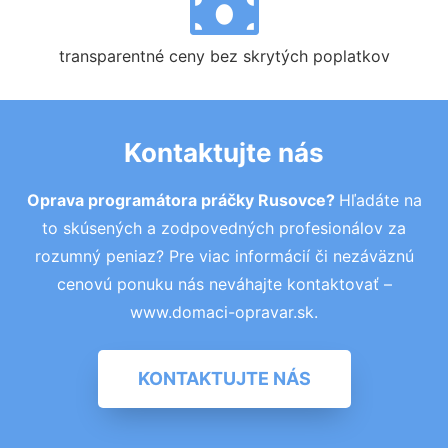
transparentné ceny bez skrytých poplatkov
Kontaktujte nás
Oprava programátora práčky Rusovce?
Hľadáte na
to skúsených a zodpovedných profesionálov za
rozumný peniaz? Pre viac informácií či nezáväznú
cenovú ponuku nás neváhajte kontaktovať –
www.domaci-opravar.sk.
KONTAKTUJTE NÁS