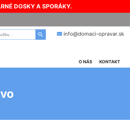
ARNÉ DOSKY A SPORÁKY.
Search Button
info@domaci-opravar.sk
O NÁS
KONTAKT
ovo