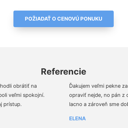
POŽIADAŤ O CENOVÚ PONUKU
Referencie
odli obrátiť na
Ďakujem veľmi pekne za 
li veľmi spokojní.
opraviť nejde, no pán z
 prístup.
lacno a zároveň sme dob
ELENA