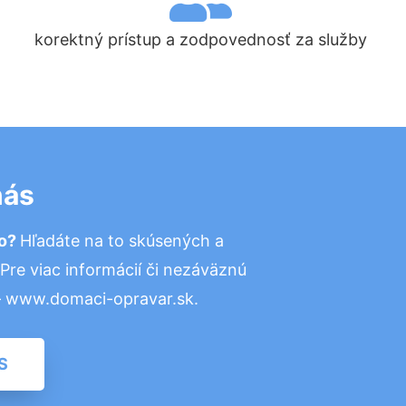
korektný prístup a zodpovednosť za služby
nás
vo?
Hľadáte na to skúsených a
re viac informácií či nezáväznú
– www.domaci-opravar.sk.
S