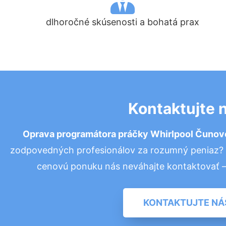
dlhoročné skúsenosti a bohatá prax
Kontaktujte 
Oprava programátora práčky Whirlpool Čuno
zodpovedných profesionálov za rozumný peniaz? P
cenovú ponuku nás neváhajte kontaktovať 
KONTAKTUJTE NÁ