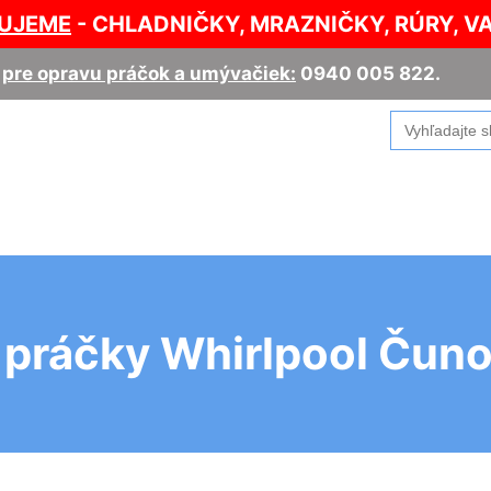
UJEME
- CHLADNIČKY, MRAZNIČKY, RÚRY, V
,
pre opravu práčok a umývačiek:
0940 005 822
.
Search
for:
 práčky Whirlpool Čun