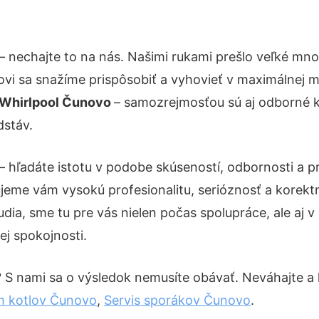
– nechajte to na nás. Našimi rukami prešlo veľké m
kovi sa snažíme prispôsobiť a vyhovieť v maximálnej m
 Whirlpool Čunovo
– samozrejmosťou sú aj odborné ko
dstáv.
– hľadáte istotu v podobe skúseností, odbornosti a p
eme vám vysokú profesionalitu, serióznosť a korekt
ia, sme tu pre vás nielen počas spolupráce, ale aj v 
ej spokojnosti.
? S nami sa o výsledok nemusíte obávať. Neváhajte a ko
h kotlov Čunovo
,
Servis sporákov Čunovo
.