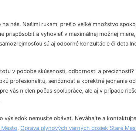
o na nás. Našimi rukami prešlo veľké množstvo spoko
e prispôsobiť a vyhovieť v maximálnej možnej miere,
 samozrejmosťou sú aj odborné konzultácie či detailné
stotu v podobe skúseností, odbornosti a precíznosti
okú profesionalitu, serióznosť a korektné jednanie 
pre vás nielen počas spolupráce, ale aj v prípade rie
.
o výsledok nemusíte obávať. Neváhajte a kontaktujte n
é Mesto
,
Oprava plynových varných dosiek Staré Mes