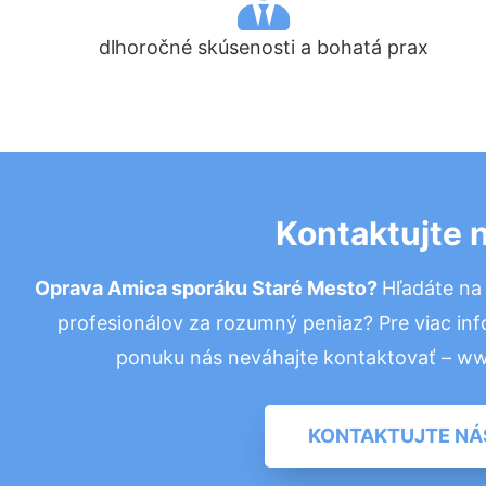
dlhoročné skúsenosti a bohatá prax
Kontaktujte 
Oprava Amica sporáku Staré Mesto?
Hľadáte na
profesionálov za rozumný peniaz? Pre viac in
ponuku nás neváhajte kontaktovať – w
KONTAKTUJTE NÁ