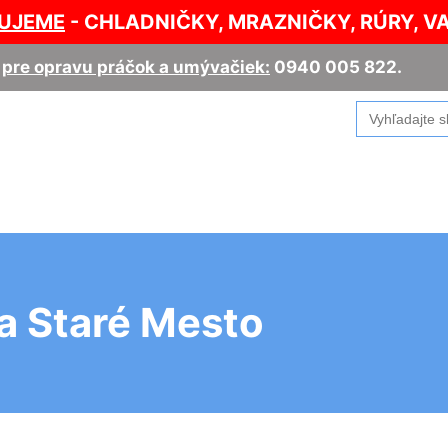
UJEME
- CHLADNIČKY, MRAZNIČKY, RÚRY, V
,
pre opravu práčok a umývačiek:
0940 005 822
.
Search
for:
a Staré Mesto