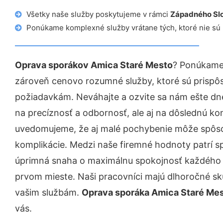
Všetky naše služby poskytujeme v rámci
Západného Sl
Ponúkame komplexné služby vrátane tých, ktoré nie sú
Oprava sporákov Amica Staré Mesto
? Ponúkame 
zároveň cenovo rozumné služby, ktoré sú prispô
požiadavkám. Neváhajte a ozvite sa nám ešte dnes.
na precíznosť a odbornosť, ale aj na dôslednú ko
uvedomujeme, že aj malé pochybenie môže spôso
komplikácie. Medzi naše firemné hodnoty patrí sp
úprimná snaha o maximálnu spokojnosť každého z
prvom mieste. Naši pracovníci majú dlhoročné skú
vašim službám.
Oprava sporáka Amica Staré Me
vás.