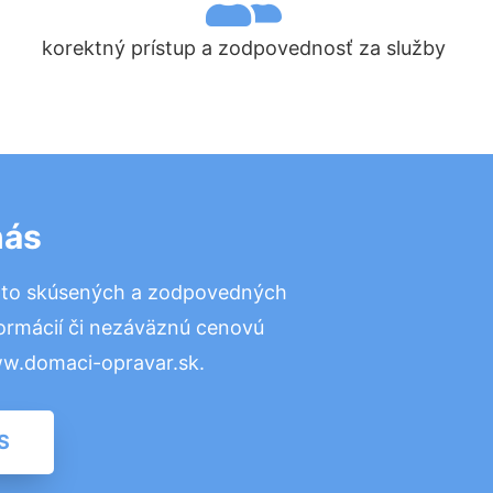
korektný prístup a zodpovednosť za služby
nás
 to skúsených a zodpovedných
formácií či nezáväznú cenovú
ww.domaci-opravar.sk.
S