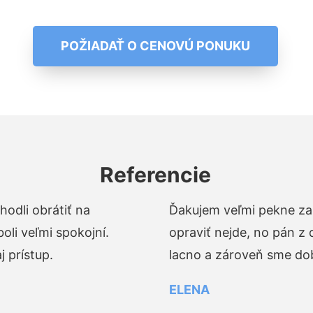
POŽIADAŤ O CENOVÚ PONUKU
Referencie
odli obrátiť na
Ďakujem veľmi pekne za 
li veľmi spokojní.
opraviť nejde, no pán z
 prístup.
lacno a zároveň sme dob
ELENA