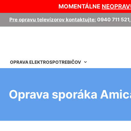
MOMENTÁLNE
NEOPRAV
Pre opravu televízorov kontaktujte:
0940 711 521
OPRAVA ELEKTROSPOTREBIČOV
Oprava sporáka Amic