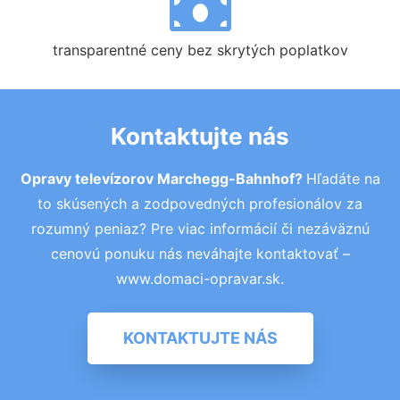
transparentné ceny bez skrytých poplatkov
Kontaktujte nás
Opravy televízorov Marchegg-Bahnhof?
Hľadáte na
to skúsených a zodpovedných profesionálov za
rozumný peniaz? Pre viac informácií či nezáväznú
cenovú ponuku nás neváhajte kontaktovať –
www.domaci-opravar.sk.
KONTAKTUJTE NÁS