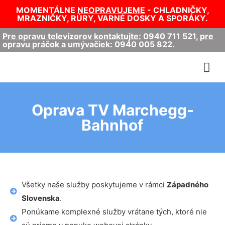
MOMENTÁLNE
NEOPRAVUJEME
- CHLADNIČKY,
MRAZNIČKY, RÚRY, VARNÉ DOSKY A SPORÁKY.
Pre opravu televízorov kontaktujte:
0940 711 521
,
pre
opravu práčok a umývačiek:
0940 005 822
.
Oprava TV Marchegg-
Bahnhof
Všetky naše služby poskytujeme v rámci
Západného
Slovenska
.
Ponúkame komplexné služby vrátane tých, ktoré nie