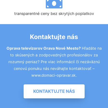
transparentné ceny bez skrytých poplatkov
Kontaktujte nás
Oprava televízorov Orava Nové Mesto?
Hľadáte na
to skúsených a zodpovedných profesionálov za
rozumný peniaz? Pre viac informácií či nezáväznú
cenovú ponuku nás neváhajte kontaktovať –
www.domaci-opravar.sk.
KONTAKTUJTE NÁS