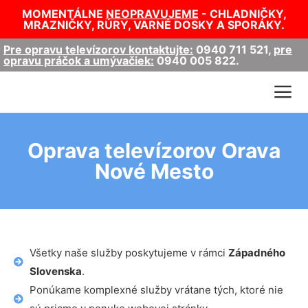
MOMENTÁLNE
NEOPRAVUJEME
- CHLADNIČKY,
MRAZNIČKY, RÚRY, VARNÉ DOSKY A SPORÁKY.
Pre opravu televízorov kontaktujte:
0940 711 521
,
pre
opravu práčok a umývačiek:
0940 005 822
.
Oprava televízorov Orava
Nové Mesto
Všetky naše služby poskytujeme v rámci
Západného
Slovenska
.
Ponúkame komplexné služby vrátane tých, ktoré nie