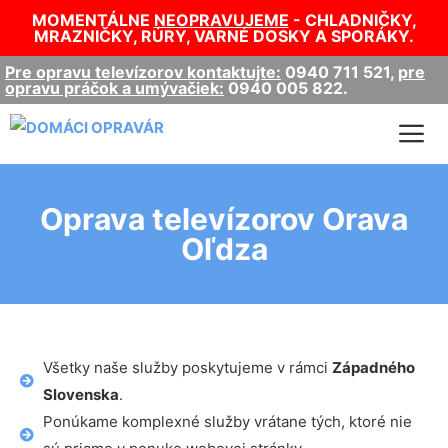
MOMENTÁLNE
NEOPRAVUJEME
- CHLADNIČKY,
MRAZNIČKY, RÚRY, VARNÉ DOSKY A SPORÁKY.
Pre opravu televízorov kontaktujte:
0940 711 521
,
pre
opravu práčok a umývačiek:
0940 005 822
.
Oprava televízorov Orava
Oľdza
Všetky naše služby poskytujeme v rámci
Západného
Slovenska
.
Ponúkame komplexné služby vrátane tých, ktoré nie