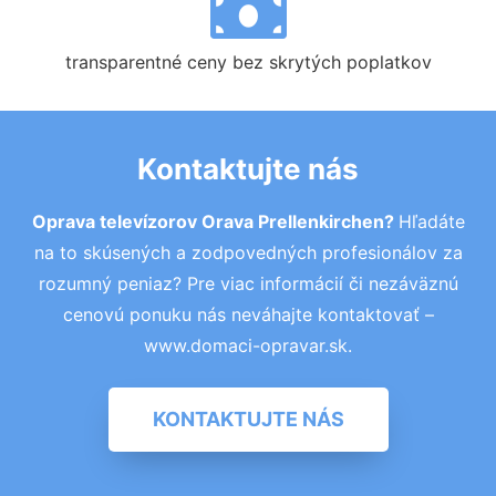
transparentné ceny bez skrytých poplatkov
Kontaktujte nás
Oprava televízorov Orava Prellenkirchen?
Hľadáte
na to skúsených a zodpovedných profesionálov za
rozumný peniaz? Pre viac informácií či nezáväznú
cenovú ponuku nás neváhajte kontaktovať –
www.domaci-opravar.sk.
KONTAKTUJTE NÁS