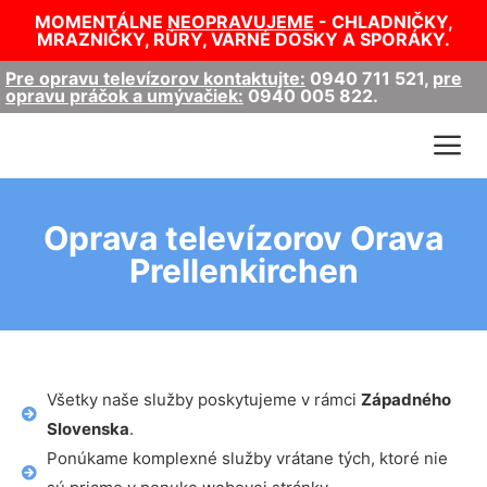
MOMENTÁLNE
NEOPRAVUJEME
- CHLADNIČKY,
MRAZNIČKY, RÚRY, VARNÉ DOSKY A SPORÁKY.
Pre opravu televízorov kontaktujte:
0940 711 521
,
pre
opravu práčok a umývačiek:
0940 005 822
.
Oprava televízorov Orava
Prellenkirchen
Všetky naše služby poskytujeme v rámci
Západného
Slovenska
.
Ponúkame komplexné služby vrátane tých, ktoré nie