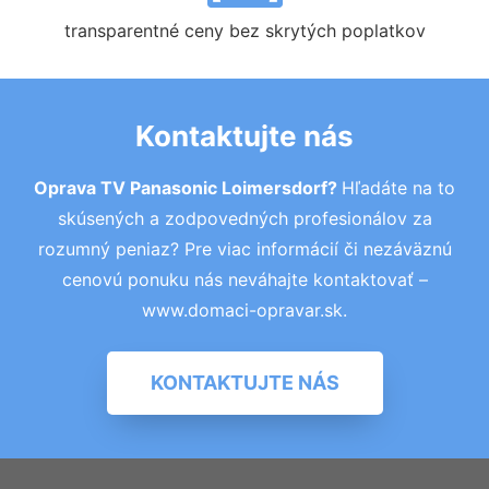
transparentné ceny bez skrytých poplatkov
Kontaktujte nás
Oprava TV Panasonic Loimersdorf?
Hľadáte na to
skúsených a zodpovedných profesionálov za
rozumný peniaz? Pre viac informácií či nezáväznú
cenovú ponuku nás neváhajte kontaktovať –
www.domaci-opravar.sk.
KONTAKTUJTE NÁS