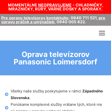
MOMENTÁLNE
NEOPRAVUJEME
- CHLADNIČKY,
MRAZNIČKY, RÚRY, VARNÉ DOSKY A SPORÁKY.
Pre opravu televízorov kontaktujte:
0940 711 521
,
pre
opravu práčok a umývačiek:
0940 005 822
.
Oprava televízorov
Panasonic Loimersdorf
Všetky naše služby poskytujeme v rámci
Západného
Slovenska
.
Ponúkame komplexné služby vrátane tých, ktoré nie