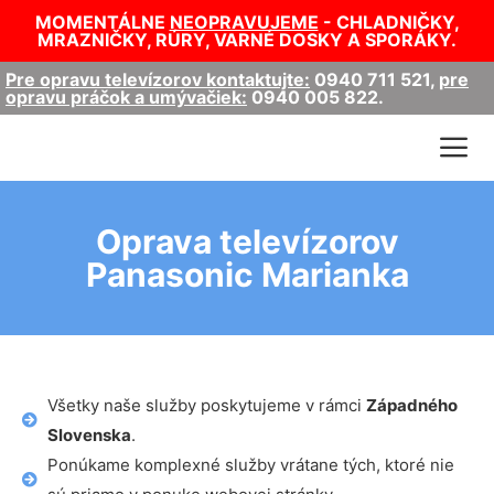
MOMENTÁLNE
NEOPRAVUJEME
- CHLADNIČKY,
MRAZNIČKY, RÚRY, VARNÉ DOSKY A SPORÁKY.
Pre opravu televízorov kontaktujte:
0940 711 521
,
pre
opravu práčok a umývačiek:
0940 005 822
.
Oprava televízorov
Panasonic Marianka
Všetky naše služby poskytujeme v rámci
Západného
Slovenska
.
Ponúkame komplexné služby vrátane tých, ktoré nie