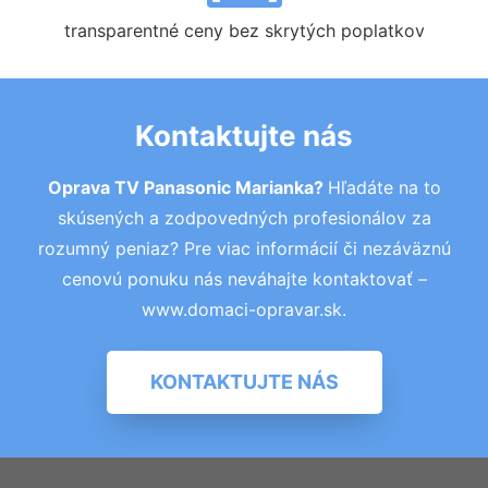
transparentné ceny bez skrytých poplatkov
Kontaktujte nás
Oprava TV Panasonic Marianka?
Hľadáte na to
skúsených a zodpovedných profesionálov za
rozumný peniaz? Pre viac informácií či nezáväznú
cenovú ponuku nás neváhajte kontaktovať –
www.domaci-opravar.sk.
KONTAKTUJTE NÁS