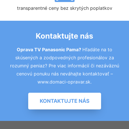
transparentné ceny bez skrytých poplatkov
Kontaktujte nás
Oprava TV Panasonic Pama?
Hľadáte na to
skúsených a zodpovedných profesionálov za
rozumný peniaz? Pre viac informácií či nezáväznú
cenovú ponuku nás neváhajte kontaktovať –
www.domaci-opravar.sk.
KONTAKTUJTE NÁS