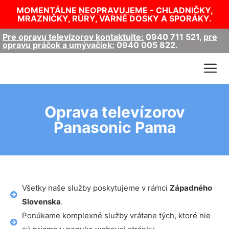
MOMENTÁLNE
NEOPRAVUJEME
- CHLADNIČKY,
MRAZNIČKY, RÚRY, VARNÉ DOSKY A SPORÁKY.
Pre opravu televízorov kontaktujte:
0940 711 521
,
pre
opravu práčok a umývačiek:
0940 005 822
.
Oprava televízorov
Panasonic Pama
Všetky naše služby poskytujeme v rámci
Západného
Slovenska
.
Ponúkame komplexné služby vrátane tých, ktoré nie