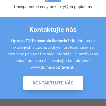
transparentné ceny bez skrytých poplatkov
Kontaktujte nás
Oprava TV Panasonic Šamorín?
Hľadáte na to
skúsených a zodpovedných profesionálov za
rozumný peniaz? Pre viac informácií či nezáväznú
cenovú ponuku nás neváhajte kontaktovať –
www.domaci-opravar.sk.
KONTAKTUJTE NÁS