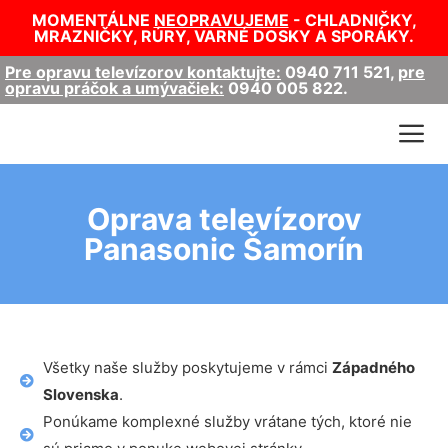
MOMENTÁLNE
NEOPRAVUJEME
- CHLADNIČKY,
MRAZNIČKY, RÚRY, VARNÉ DOSKY A SPORÁKY.
Pre opravu televízorov kontaktujte:
0940 711 521
,
pre
opravu práčok a umývačiek:
0940 005 822
.
Oprava televízorov
Panasonic Šamorín
Všetky naše služby poskytujeme v rámci
Západného
Slovenska
.
Ponúkame komplexné služby vrátane tých, ktoré nie