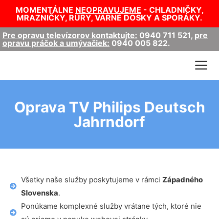
MOMENTÁLNE
NEOPRAVUJEME
- CHLADNIČKY,
MRAZNIČKY, RÚRY, VARNÉ DOSKY A SPORÁKY.
Pre opravu televízorov kontaktujte:
0940 711 521
,
pre
opravu práčok a umývačiek:
0940 005 822
.
Oprava TV Philips Deutsch
Jahrndorf
Všetky naše služby poskytujeme v rámci
Západného
Slovenska
.
Ponúkame komplexné služby vrátane tých, ktoré nie