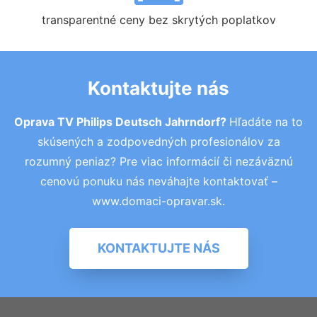
transparentné ceny bez skrytých poplatkov
Kontaktujte nás
Oprava TV Philips Deutsch Jahrndorf?
Hľadáte na to
skúsených a zodpovedných profesionálov za
rozumný peniaz? Pre viac informácií či nezáväznú
cenovú ponuku nás neváhajte kontaktovať –
www.domaci-opravar.sk.
KONTAKTUJTE NÁS