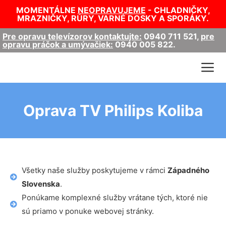
MOMENTÁLNE
NEOPRAVUJEME
- CHLADNIČKY,
MRAZNIČKY, RÚRY, VARNÉ DOSKY A SPORÁKY.
Pre opravu televízorov kontaktujte:
0940 711 521
,
pre
opravu práčok a umývačiek:
0940 005 822
.
Oprava TV Philips Koliba
Všetky naše služby poskytujeme v rámci
Západného
Slovenska
.
Ponúkame komplexné služby vrátane tých, ktoré nie
sú priamo v ponuke webovej stránky.