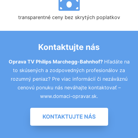
transparentné ceny bez skrytých poplatkov
Kontaktujte nás
Oprava TV Philips Marchegg-Bahnhof?
Hľadáte na
to skúsených a zodpovedných profesionálov za
rozumný peniaz? Pre viac informácií či nezáväznú
cenovú ponuku nás neváhajte kontaktovať –
www.domaci-opravar.sk.
KONTAKTUJTE NÁS