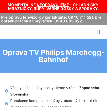
MOMENTÁLNE
NEOPRAVUJEME
- CHLADNIČKY,
MRAZNIČKY, RÚRY, VARNÉ DOSKY A SPORÁKY.
Pre opravu televízorov kontaktujte:
0940 711 521
,
pre
opravu práčok a umývačiek:
0940 005 822
.
Oprava TV Philips Marchegg-
Bahnhof
Všetky naše služby poskytujeme v rámci
Západného
Slovenska
.
Ponúkame komplexné služby vrátane tých, ktoré nie