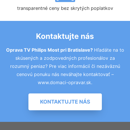
transparentné ceny bez skrytých poplatkov
Kontaktujte nás
Oprava TV Philips Most pri Bratislave?
Hľadáte na to
skúsených a zodpovedných profesionálov za
rozumný peniaz? Pre viac informácií či nezáväznú
cenovú ponuku nás neváhajte kontaktovať –
www.domaci-opravar.sk.
KONTAKTUJTE NÁS