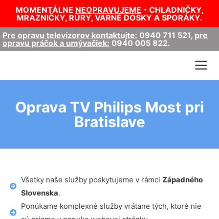
MOMENTÁLNE
NEOPRAVUJEME
- CHLADNIČKY,
MRAZNIČKY, RÚRY, VARNÉ DOSKY A SPORÁKY.
Pre opravu televízorov kontaktujte:
0940 711 521
,
pre
opravu práčok a umývačiek:
0940 005 822
.
Oprava TV Philips Most pri
Bratislave
Všetky naše služby poskytujeme v rámci
Západného
Slovenska
.
Ponúkame komplexné služby vrátane tých, ktoré nie