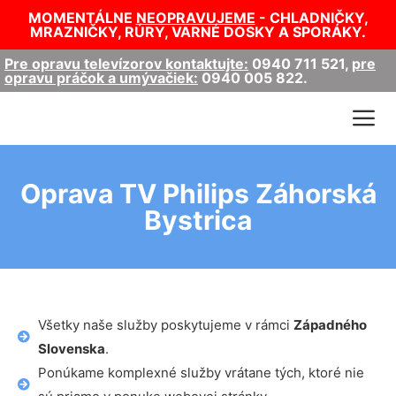
MOMENTÁLNE
NEOPRAVUJEME
- CHLADNIČKY,
MRAZNIČKY, RÚRY, VARNÉ DOSKY A SPORÁKY.
Pre opravu televízorov kontaktujte:
0940 711 521
,
pre
opravu práčok a umývačiek:
0940 005 822
.
Oprava TV Philips Záhorská
Bystrica
Všetky naše služby poskytujeme v rámci
Západného
Slovenska
.
Ponúkame komplexné služby vrátane tých, ktoré nie