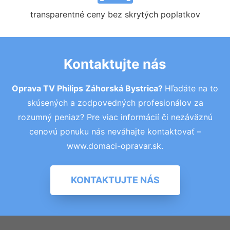
transparentné ceny bez skrytých poplatkov
Kontaktujte nás
Oprava TV Philips Záhorská Bystrica?
Hľadáte na to
skúsených a zodpovedných profesionálov za
rozumný peniaz? Pre viac informácií či nezáväznú
cenovú ponuku nás neváhajte kontaktovať –
www.domaci-opravar.sk.
KONTAKTUJTE NÁS