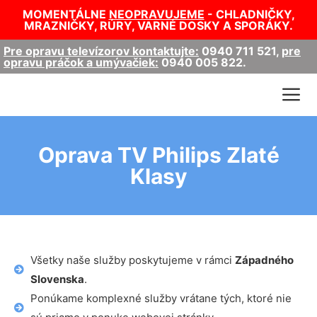
MOMENTÁLNE
NEOPRAVUJEME
- CHLADNIČKY,
MRAZNIČKY, RÚRY, VARNÉ DOSKY A SPORÁKY.
Pre opravu televízorov kontaktujte:
0940 711 521
,
pre
opravu práčok a umývačiek:
0940 005 822
.
Oprava TV Philips Zlaté
Klasy
Všetky naše služby poskytujeme v rámci
Západného
Slovenska
.
Ponúkame komplexné služby vrátane tých, ktoré nie