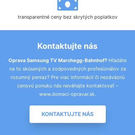
transparentné ceny bez skrytých poplatkov
Kontaktujte nás
Oprava Samsung TV Marchegg-Bahnhof?
Hľadáte
na to skúsených a zodpovedných profesionálov za
rozumný peniaz? Pre viac informácií či nezáväznú
cenovú ponuku nás neváhajte kontaktovať –
www.domaci-opravar.sk.
KONTAKTUJTE NÁS