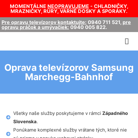
MOMENTÁLNE
NEOPRAVUJEME
- CHLADNIČKY,
MRAZNIČKY, RÚRY, VARNÉ DOSKY A SPORÁKY.
Pre opravu televízorov kontaktujte:
0940 711 521
,
pre
opravu práčok a umývačiek:
0940 005 822
.
Oprava televízorov Samsung
Marchegg-Bahnhof
Všetky naše služby poskytujeme v rámci
Západného
Slovenska
.
Ponúkame komplexné služby vrátane tých, ktoré nie