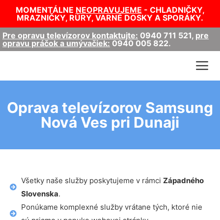
MOMENTÁLNE
NEOPRAVUJEME
- CHLADNIČKY,
MRAZNIČKY, RÚRY, VARNÉ DOSKY A SPORÁKY.
Pre opravu televízorov kontaktujte:
0940 711 521
,
pre
opravu práčok a umývačiek:
0940 005 822
.
Oprava televízorov Samsung
Nová Ves pri Dunaji
Všetky naše služby poskytujeme v rámci
Západného
Slovenska
.
Ponúkame komplexné služby vrátane tých, ktoré nie