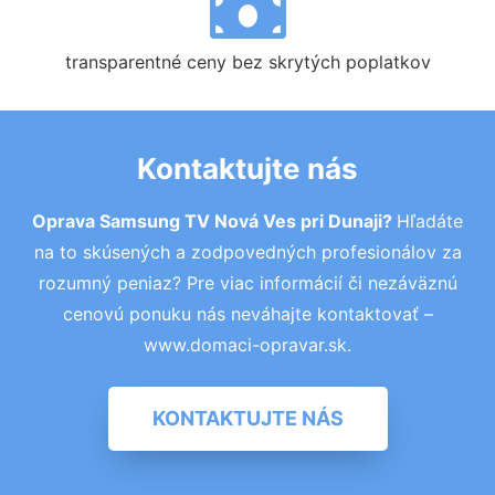
transparentné ceny bez skrytých poplatkov
Kontaktujte nás
Oprava Samsung TV Nová Ves pri Dunaji?
Hľadáte
na to skúsených a zodpovedných profesionálov za
rozumný peniaz? Pre viac informácií či nezáväznú
cenovú ponuku nás neváhajte kontaktovať –
www.domaci-opravar.sk.
KONTAKTUJTE NÁS