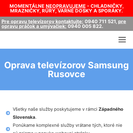
MOMENTÁLNE
NEOPRAVUJEME
- CHLADNIČKY,
MRAZNIČKY, RÚRY, VARNÉ DOSKY A SPORÁKY.
Pre opravu televízorov kontaktujte:
0940 711 521
,
pre
opravu práčok a umývačiek:
0940 005 822
.
Oprava televízorov Samsung
Rusovce
Všetky naše služby poskytujeme v rámci
Západného
Slovenska
.
Ponúkame komplexné služby vrátane tých, ktoré nie