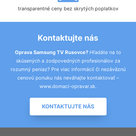
transparentné ceny bez skrytých poplatkov
Kontaktujte nás
Oprava Samsung TV Rusovce?
Hľadáte na to
skúsených a zodpovedných profesionálov za
rozumný peniaz? Pre viac informácií či nezáväznú
cenovú ponuku nás neváhajte kontaktovať –
www.domaci-opravar.sk.
KONTAKTUJTE NÁS