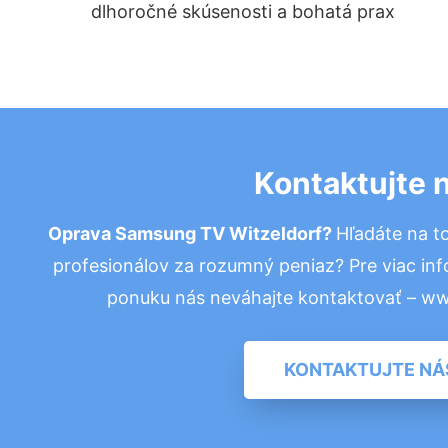
dlhoročné skúsenosti a bohatá prax
Kontaktujte 
Oprava Samsung TV Witzeldorf?
Hľadáte na 
profesionálov za rozumný peniaz? Pre viac in
ponuku nás neváhajte kontaktovať – w
KONTAKTUJTE NÁ