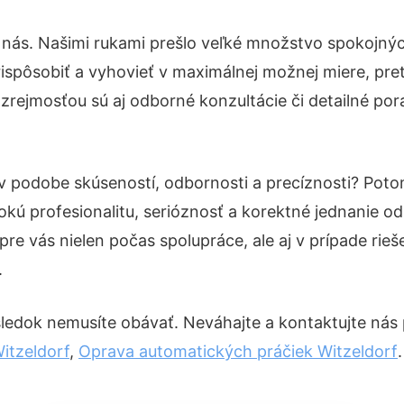
 nás. Našimi rukami prešlo veľké množstvo spokojnýc
ispôsobiť a vyhovieť v maximálnej možnej miere, pre
zrejmosťou sú aj odborné konzultácie či detailné pora
 v podobe skúseností, odbornosti a precíznosti? Po
okú profesionalitu, serióznosť a korektné jednanie 
pre vás nielen počas spolupráce, ale aj v prípade rie
.
ledok nemusíte obávať. Neváhajte a kontaktujte nás pre
itzeldorf
,
Oprava automatických práčiek Witzeldorf
.