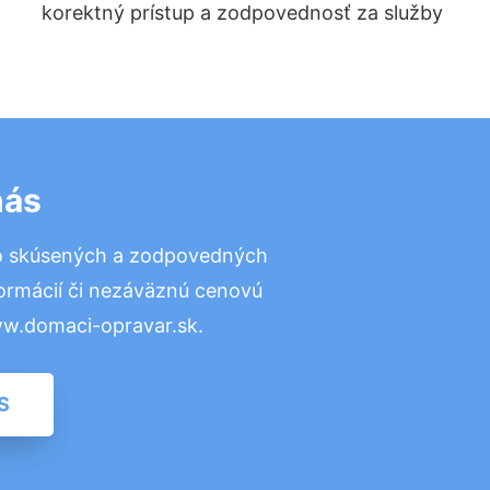
korektný prístup a zodpovednosť za služby
nás
to skúsených a zodpovedných
formácií či nezáväznú cenovú
ww.domaci-opravar.sk.
S