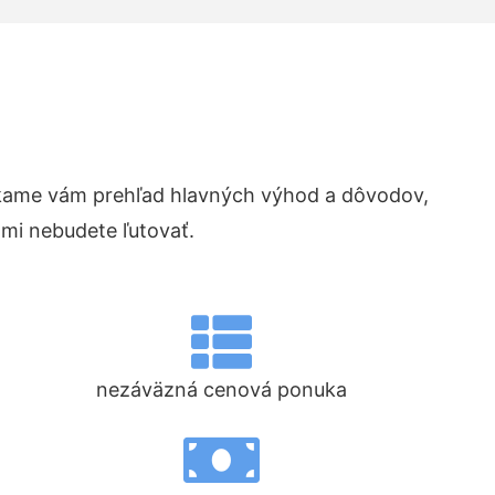
kame vám prehľad hlavných výhod a dôvodov,
ami nebudete ľutovať.
nezáväzná cenová ponuka