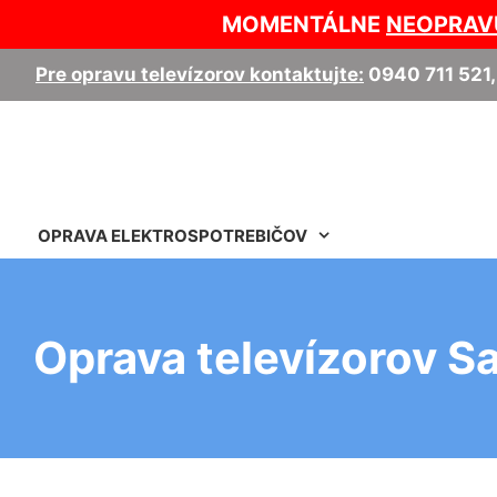
MOMENTÁLNE
NEOPRAV
Pre opravu televízorov kontaktujte:
0940 711 521
OPRAVA ELEKTROSPOTREBIČOV
Oprava televízorov S