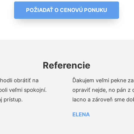
POŽIADAŤ O CENOVÚ PONUKU
Referencie
odli obrátiť na
Ďakujem veľmi pekne za 
li veľmi spokojní.
opraviť nejde, no pán z
 prístup.
lacno a zároveň sme dob
ELENA