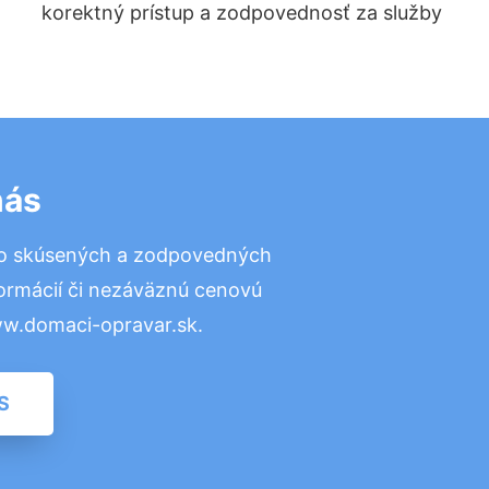
korektný prístup a zodpovednosť za služby
nás
to skúsených a zodpovedných
formácií či nezáväznú cenovú
ww.domaci-opravar.sk.
S