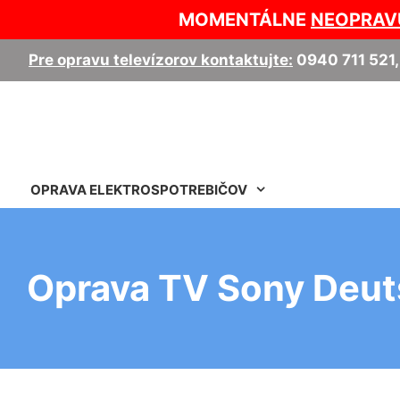
MOMENTÁLNE
NEOPRAV
Pre opravu televízorov kontaktujte:
0940 711 521
OPRAVA ELEKTROSPOTREBIČOV
Oprava TV Sony Deut