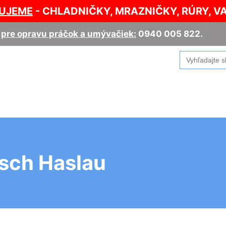
UJEME
- CHLADNIČKY, MRAZNIČKY, RÚRY, V
,
pre opravu práčok a umývačiek:
0940 005 822
.
Search
for:
sch Haslau