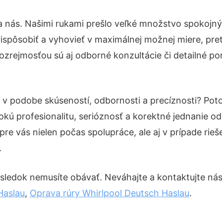
a nás. Našimi rukami prešlo veľké množstvo spokojný
ispôsobiť a vyhovieť v maximálnej možnej miere, pre
ozrejmosťou sú aj odborné konzultácie či detailné por
u v podobe skúseností, odbornosti a precíznosti? Po
okú profesionalitu, serióznosť a korektné jednanie 
pre vás nielen počas spolupráce, ale aj v prípade rie
.
sledok nemusíte obávať. Neváhajte a kontaktujte nás pr
Haslau
,
Oprava rúry Whirlpool Deutsch Haslau
.