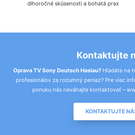
dlhoročné skúsenosti a bohatá prax
Kontaktujte 
Oprava TV Sony Deutsch Haslau?
Hľadáte na 
profesionálov za rozumný peniaz? Pre viac in
ponuku nás neváhajte kontaktovať – w
KONTAKTUJTE NÁ