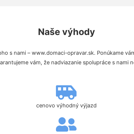
Naše výhody
oho s nami – www.domaci-opravar.sk. Ponúkame vám
Garantujeme vám, že nadviazanie spolupráce s nami n
cenovo výhodný výjazd