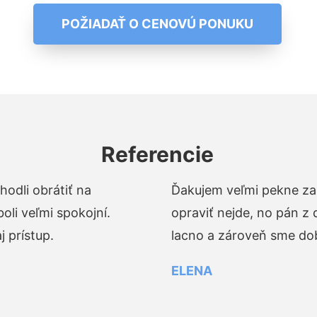
POŽIADAŤ O CENOVÚ PONUKU
Referencie
odli obrátiť na
Ďakujem veľmi pekne za 
li veľmi spokojní.
opraviť nejde, no pán z
 prístup.
lacno a zároveň sme dob
ELENA