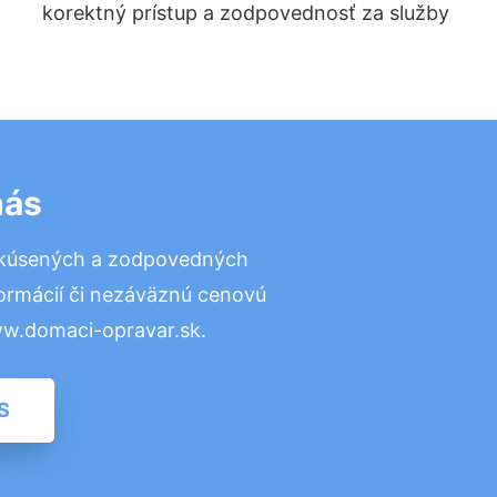
korektný prístup a zodpovednosť za služby
nás
skúsených a zodpovedných
formácií či nezáväznú cenovú
ww.domaci-opravar.sk.
S