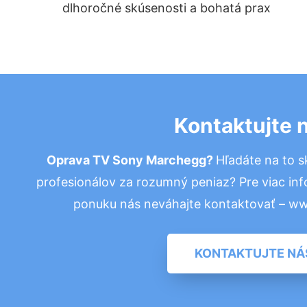
dlhoročné skúsenosti a bohatá prax
Kontaktujte 
Oprava TV Sony Marchegg?
Hľadáte na to 
profesionálov za rozumný peniaz? Pre viac in
ponuku nás neváhajte kontaktovať – w
KONTAKTUJTE NÁ