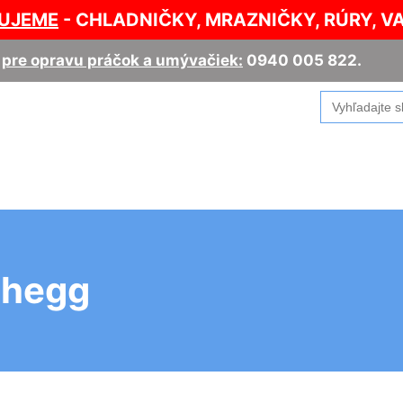
UJEME
- CHLADNIČKY, MRAZNIČKY, RÚRY, V
,
pre opravu práčok a umývačiek:
0940 005 822
.
Search
for:
chegg