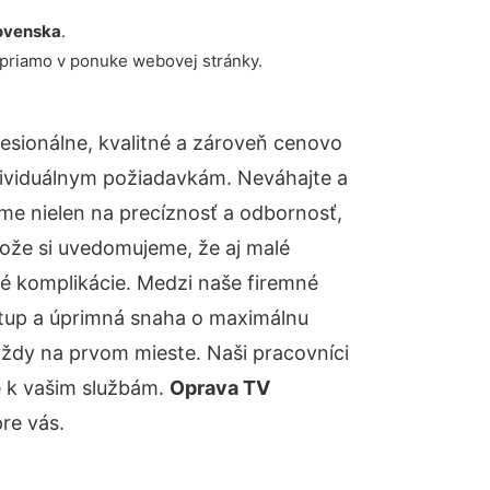
ovenska
.
 priamo v ponuke webovej stránky.
sionálne, kvalitné a zároveň cenovo
dividuálnym požiadavkám. Neváhajte a
báme nielen na precíznosť a odbornosť,
tože si uvedomujeme, že aj malé
é komplikácie. Medzi naše firemné
ístup a úprimná snaha o maximálnu
vždy na prvom mieste. Naši pracovníci
e k vašim službám.
Oprava TV
re vás.