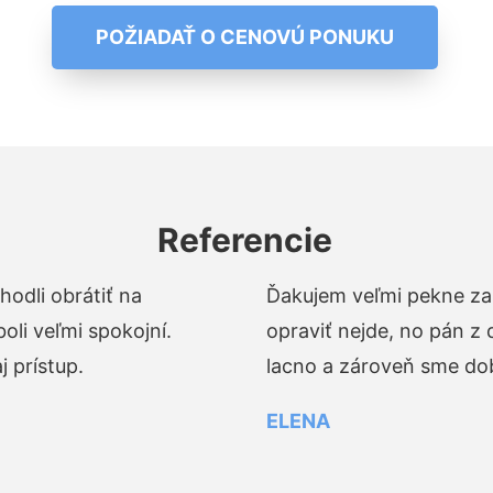
POŽIADAŤ O CENOVÚ PONUKU
Referencie
odli obrátiť na
Ďakujem veľmi pekne za 
li veľmi spokojní.
opraviť nejde, no pán z
 prístup.
lacno a zároveň sme dob
ELENA