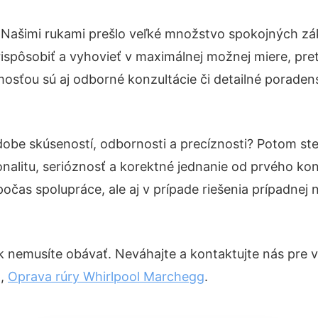
 Našimi rukami prešlo veľké množstvo spokojných zá
ispôsobiť a vyhovieť v maximálnej možnej miere, pre
osťou sú aj odborné konzultácie či detailné poradens
odobe skúseností, odbornosti a precíznosti? Potom s
nalitu, serióznosť a korektné jednanie od prvého ko
počas spolupráce, ale aj v prípade riešenia prípadnej
 nemusíte obávať. Neváhajte a kontaktujte nás pre viac
g
,
Oprava rúry Whirlpool Marchegg
.