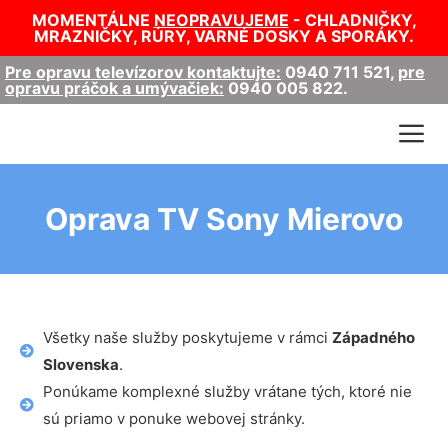
MOMENTÁLNE
NEOPRAVUJEME
- CHLADNIČKY,
MRAZNIČKY, RÚRY, VARNÉ DOSKY A SPORÁKY.
Pre opravu televízorov kontaktujte:
0940 711 521
,
pre
opravu práčok a umývačiek:
0940 005 822
.
Oprava TV Sony Mierovo
Všetky naše služby poskytujeme v rámci
Západného
Slovenska
.
Ponúkame komplexné služby vrátane tých, ktoré nie
sú priamo v ponuke webovej stránky.