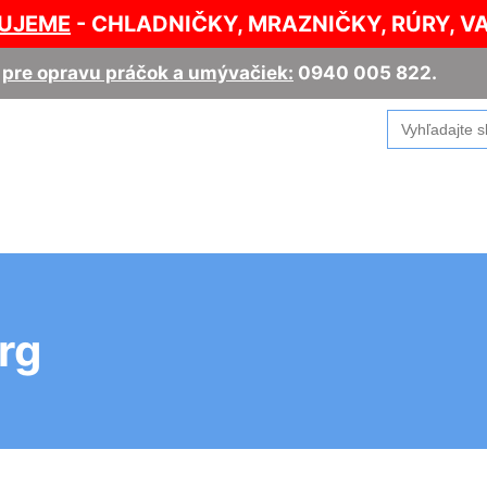
UJEME
- CHLADNIČKY, MRAZNIČKY, RÚRY, V
,
pre opravu práčok a umývačiek:
0940 005 822
.
Search
for:
rg