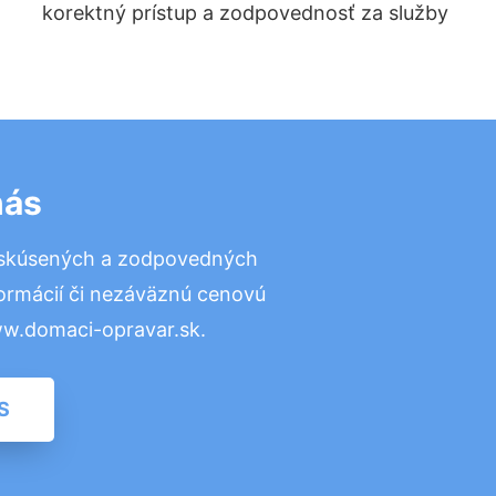
korektný prístup a zodpovednosť za služby
nás
 skúsených a zodpovedných
formácií či nezáväznú cenovú
ww.domaci-opravar.sk.
S