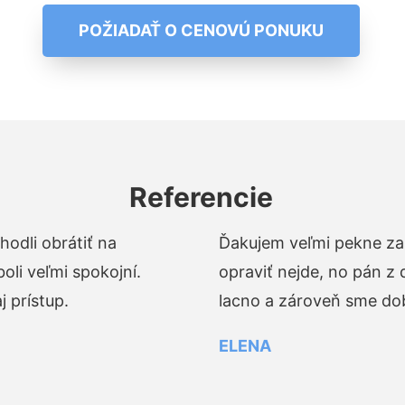
POŽIADAŤ O CENOVÚ PONUKU
Referencie
odli obrátiť na
Ďakujem veľmi pekne za 
li veľmi spokojní.
opraviť nejde, no pán z
 prístup.
lacno a zároveň sme dob
ELENA