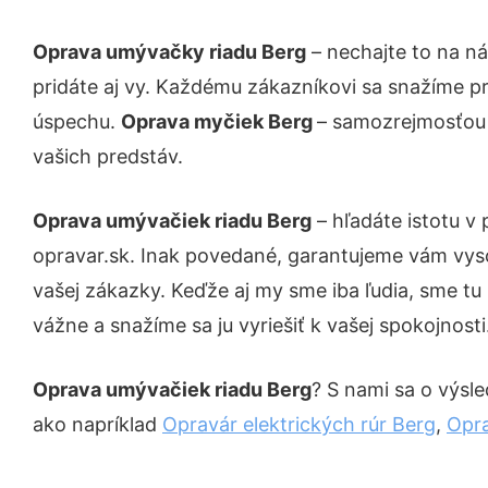
Oprava umývačky riadu Berg
– nechajte to na n
pridáte aj vy. Každému zákazníkovi sa snažíme pr
úspechu.
Oprava myčiek Berg
– samozrejmosťou s
vašich predstáv.
Oprava umývačiek riadu Berg
– hľadáte istotu v
opravar.sk. Inak povedané, garantujeme vám vys
vašej zákazky. Keďže aj my sme iba ľudia, sme tu 
vážne a snažíme sa ju vyriešiť k vašej spokojnosti
Oprava umývačiek riadu Berg
? S nami sa o výsle
ako napríklad
Opravár elektrických rúr Berg
,
Opra