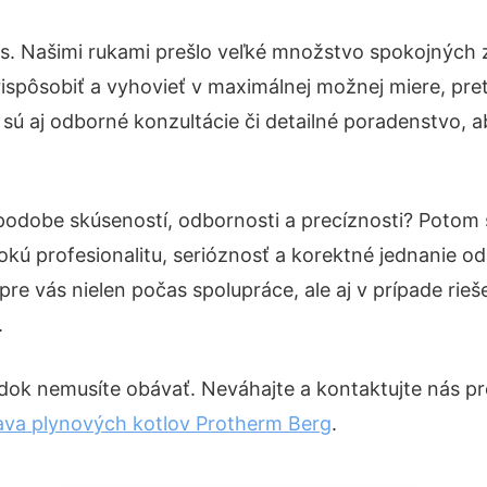
ás. Našimi rukami prešlo veľké množstvo spokojných 
ispôsobiť a vyhovieť v maximálnej možnej miere, pre
ú aj odborné konzultácie či detailné poradenstvo, ab
 podobe skúseností, odbornosti a precíznosti? Potom
okú profesionalitu, serióznosť a korektné jednanie 
pre vás nielen počas spolupráce, ale aj v prípade rie
.
dok nemusíte obávať. Neváhajte a kontaktujte nás pre v
va plynových kotlov Protherm Berg
.