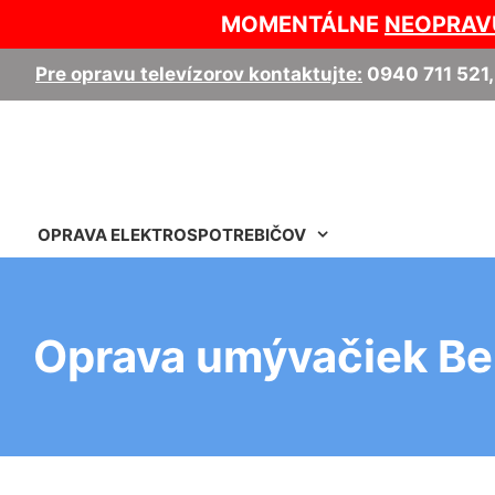
MOMENTÁLNE
NEOPRAV
Pre opravu televízorov kontaktujte:
0940 711 521
OPRAVA ELEKTROSPOTREBIČOV
Oprava umývačiek Be