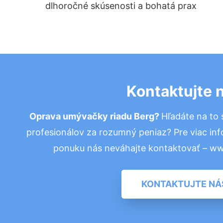
dlhoročné skúsenosti a bohatá prax
Kontaktujte 
Oprava umývačky riadu Berg?
Hľadáte na to
profesionálov za rozumný peniaz? Pre viac in
ponuku nás neváhajte kontaktovať – w
KONTAKTUJTE NÁ