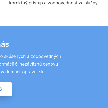
korektný prístup a zodpovednosť za služby
nás
to skúsených a zodpovedných
formácií či nezáväznú cenovú
ww.domaci-opravar.sk.
S