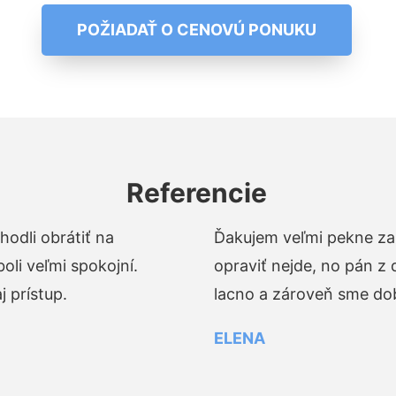
POŽIADAŤ O CENOVÚ PONUKU
Referencie
odli obrátiť na
Ďakujem veľmi pekne za 
li veľmi spokojní.
opraviť nejde, no pán z
 prístup.
lacno a zároveň sme dob
ELENA