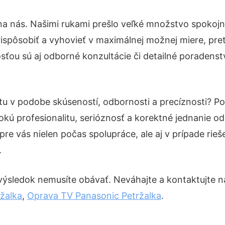
na nás. Našimi rukami prešlo veľké množstvo spokojn
ispôsobiť a vyhovieť v maximálnej možnej miere, pre
ťou sú aj odborné konzultácie či detailné poradenstv
otu v podobe skúseností, odbornosti a precíznosti? 
okú profesionalitu, serióznosť a korektné jednanie 
pre vás nielen počas spolupráce, ale aj v prípade rie
.
výsledok nemusíte obávať. Neváhajte a kontaktujte nás 
žalka
,
Oprava TV Panasonic Petržalka
.