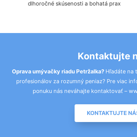
dlhoročné skúsenosti a bohatá prax
Kontaktujte 
Oprava umývačky riadu Petržalka?
Hľadáte na 
profesionálov za rozumný peniaz? Pre viac in
ponuku nás neváhajte kontaktovať – w
KONTAKTUJTE NÁ