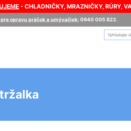
UJEME
- CHLADNIČKY, MRAZNIČKY, RÚRY, V
,
pre opravu práčok a umývačiek:
0940 005 822
.
Search
for:
tržalka